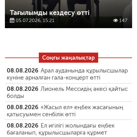
Тағылымды кездесу өтті
05.07.2026, 15:21
147
Соңғы жаңалықтар
08.08.2026
Арал ауданында құрылысшылар
күніне арналған гала-концерт өтті
08.08.2026
Лионель Мессидің әкесі қайтыс
болды
08.08.2026
«Жасыл ел» еңбек жасағының
қатысуымен сенбілік өтті
08.08.2026
Ел игілігі жолындағы еңбек
бағаланып, құрылысшыларға құрмет