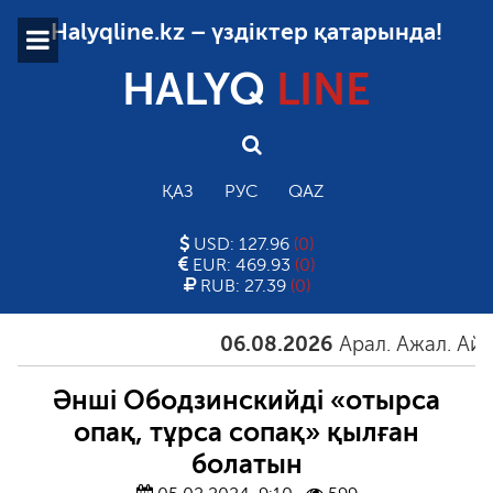
Halyqline.kz – үздіктер қатарында!
HALYQ
LINE
ҚАЗ
РУС
QAZ
USD: 127.96
(0)
EUR: 469.93
(0)
RUB: 27.39
(0)
06.08.2026
Арал. Ажал. Айғақ
Әнші Ободзинскийді «отырса
опақ, тұрса сопақ» қылған
болатын