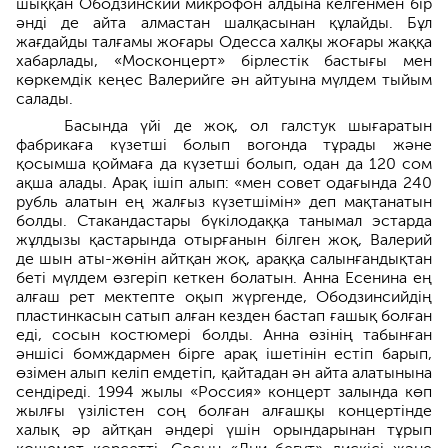
шыққан Ободзинский микрофон алдына келгенмен бір
әнді де айта алмастан шалқасынан құлайды. Бұл
жағдайды талғамы жоғары Одесса халқы жоғары жаққа
хабарлады, «Москонцерт» бірлестік бастығы мен
көркемдік кеңес Валерийге ән айтуына мүлдем тыйым
салады.
Басында үйі де жоқ, ол галстук шығаратын
фабрикаға күзетші болып вогонда тұрады және
қосымша қоймаға да күзетші болып, одан да 120 сом
ақша алады. Арақ ішіп алып: «мен совет одағында 240
рубль алатын ең жалғыз күзетшімін» деп мақтанатын
болды. Стакандастары бүкілодаққа танымал эстарда
жұлдызы қастарында отырғанын білген жоқ, Валерий
де шын аты-жөнін айтқан жоқ, араққа салынғандықтан
беті мүлдем өзгеріп кеткен болатын. Анна Есенина ең
алғаш рет мектепте оқып жүргенде, Ободзинсийдің
пластинкасын сатып алған кезден бастап ғашық болған
еді, сосын костюмері болды. Анна өзінің табынған
әншісі бомждармен бірге арақ ішетінін естіп барып,
өзімен алып келіп емдетіп, қайтадан ән айта алатынына
сендіреді. 1994 жылы «Россия» концерт залында көп
жылғы үзілістен соң болған алғашқы концертінде
халық әр айтқан әндері үшін орындарынан тұрып