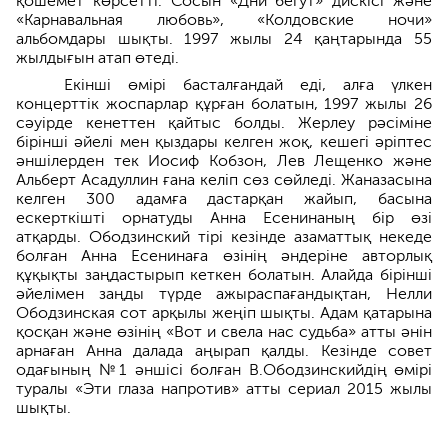
қошемет көрсетті. Сосын «Дни бегут» дискісі және
«Карнавальная любовь», «Колдовские ночи»
альбомдары шықты. 1997 жылы 24 қаңтарында 55
жылдығын атап өтеді.
Екінші өмірі басталғандай еді, алға үлкен
концерттік жоспарлар құрған болатын, 1997 жылы 26
сәуірде кенеттен қайтыс болды. Жерлеу рәсіміне
бірінші әйелі мен қыздары келген жоқ, кешегі әріптес
әншілерден тек Иосиф Кобзон, Лев Лещенко және
Альберт Асадуллин ғана келіп сөз сөйледі. Жаназасына
келген 300 адамға дастарқан жайып, басына
ескерткішті орнатуды Анна Есенинаның бір өзі
атқарды. Ободзинский тірі кезінде азаматтық некеде
болған Анна Есенинаға өзінің әндеріне авторлық
құқықты заңдастырып кеткен болатын. Алайда бірінші
әйелімен заңды түрде ажыраспағандықтан, Нелли
Ободзинская сот арқылы жеңіп шықты. Адам қатарына
қосқан және өзінің «Вот и свела нас судьба» атты әнін
арнаған Анна далада аңырап қалды. Кезінде совет
одағының №1 әншісі болған В.Ободзинскийдің өмірі
туралы «Эти глаза напротив» атты сериал 2015 жылы
шықты.