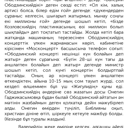
Ободзинскийдікі» деген сөзді естіп: «Ол кім, халық
артисі болса, білер едім ғой» дегенде: «дүкендерден
сұраныс келгесін, шығарып жатырмыз, мынау соңғы
екі миллионы ғой» дегенде шошып кетіп, «бізде
Козловскийдің пластинкасының өзі миллион болып
шықпайды» деп тоқтатып тастайды. Жолда кетіп бара
жатқанда машинаның терезесінен Ободзинскийдің
концерттік үлкен жарнамасын көріп, кабинетіне
кірісімен «Москонцерт» басшысына телефон соғып:
«Ободзинский концерті нешінші күн болайын деп
жатыр» деген сұрағына: «Бүгін 28-ші күн тағы да
аншлагпен болайын деп жатыр» дегенде министр
шошып кетіп, сол күнгі концертін болдыртпай
тастайды. Оның әр концерті үлкен аншлагпен
өткендіктен, айына 10-15 мың сом тауып жүрді, сол
кездегі өлшеммен бұл үш «Жигулидің» құны еді.
Ободзинскийдің әндеріне сөз жазатын досы Онегин
Гаджикасымовқа бұдан былай Ободзинский айтатын ән
мәтінін жазбаймын деген қолхатқа дейін мәжүбірлеп
алды. Онегин өмірден түңіліп, Библияны оқып,
христиан дініне өтіп, шіркеуге кетеуге мәжбүр болды.
(Кезінде бұл туралы жаздым).
Валерийдің жеке өміріне келсек, алғашқы әйелі