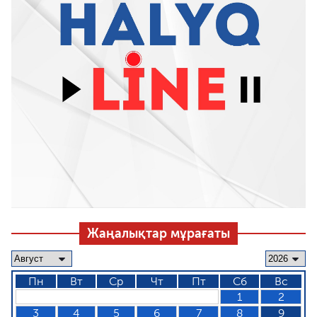
Жаңалықтар мұрағаты
Пн
Вт
Ср
Чт
Пт
Сб
Вс
1
2
3
4
5
6
7
8
9