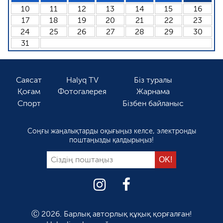
10
11
12
13
14
15
16
17
18
19
20
21
22
23
24
25
26
27
28
29
30
31
Саясат
Halyq TV
Біз туралы
Қоғам
Фотогалерея
Жарнама
Спорт
Бізбен байланыс
Соңғы жаңалықтарды оқығыңыз келсе, электронды
поштаңызды қалдырыңыз!
Ⓒ 2026. Барлық авторлық құқық қорғалған!