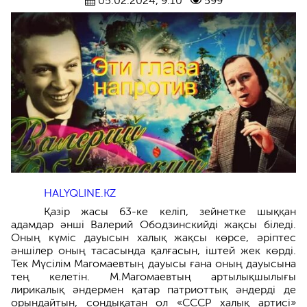
05.02.2024, 9:10
599
HALYQLINE.KZ
Қазір жасы 63-ке келіп, зейнетке шыққан
адамдар әнші Валерий Ободзинскийді жақсы біледі.
Оның күміс дауысын халық жақсы көрсе, әріптес
әншілер оның тасасында қалғасын, іштей жек көрді.
Тек Мүсілім Магомаевтың дауысы ғана оның дауысына
тең келетін. М.Магомаевтың артылықшылығы
лирикалық әндермен қатар патриоттық әндерді де
орындайтын, сондықатан ол «СССР халық артисі»