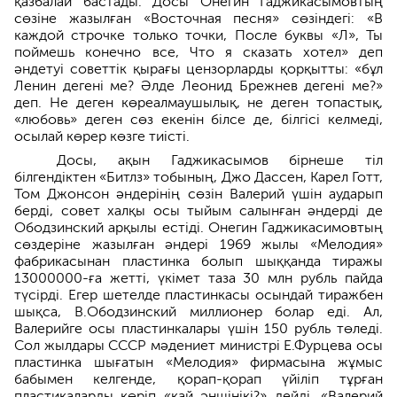
қазбалай бастады. Досы Онегин Гаджикасымовтың
сөзіне жазылған «Восточная песня» сөзіндегі: «В
каждой строчке только точки, После буквы «Л», Ты
поймешь конечно все, Что я сказать хотел» деп
әндетуі советтік қырағы цензорларды қорқытты: «бұл
Ленин дегені ме? Әлде Леонид Брежнев дегені ме?»
деп. Не деген көреалмаушылық, не деген топастық,
«любовь» деген сөз екенін білсе де, білгісі келмеді,
осылай көрер көзге тиісті.
Досы, ақын Гаджикасымов бірнеше тіл
білгендіктен «Битлз» тобының, Джо Дассен, Карел Готт,
Том Джонсон әндерінің сөзін Валерий үшін аударып
берді, совет халқы осы тыйым салынған әндерді де
Ободзинский арқылы естіді. Онегин Гаджикасимовтың
сөздеріне жазылған әндері 1969 жылы «Мелодия»
фабрикасынан пластинка болып шыққанда тиражы
13000000-ға жетті, үкімет таза 30 млн рубль пайда
түсірді. Егер шетелде пластинкасы осындай тиражбен
шықса, В.Ободзинский миллионер болар еді. Ал,
Валерийге осы пластинкалары үшін 150 рубль төледі.
Сол жылдары СССР мәдениет министрі Е.Фурцева осы
пластинка шығатын «Мелодия» фирмасына жұмыс
бабымен келгенде, қорап-қорап үйіліп тұрған
пластикаларды көріп «қай әншінікі?» дейді. «Валерий