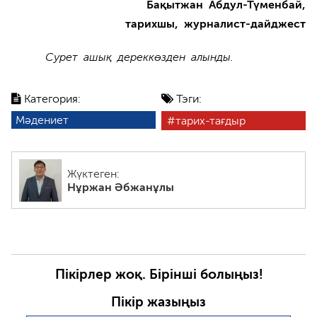
Бақытжан Абдул-Түменбай,
тарихшы, журналист-дайджест
Сурет ашық дереккөзден алынды.
Категория:
Тэги:
Мәдениет
тарих-тағдыр
Жүктеген:
Нұржан Әбжанұлы
Пікірлер жоқ. Бірінші болыңыз!
Пікір жазыңыз