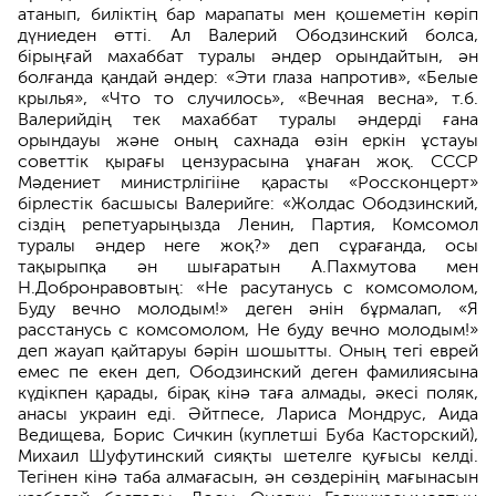
атанып, биліктің бар марапаты мен қошеметін көріп
дүниеден өтті. Ал Валерий Ободзинский болса,
бірыңғай махаббат туралы әндер орындайтын, ән
болғанда қандай әндер: «Эти глаза напротив», «Белые
крылья», «Что то случилось», «Вечная весна», т.б.
Валерийдің тек махаббат туралы әндерді ғана
орындауы және оның сахнада өзін еркін ұстауы
советтік қырағы цензурасына ұнаған жоқ. СССР
Мәдениет министрлігііне қарасты «Россконцерт»
бірлестік басшысы Валерийге: «Жолдас Ободзинский,
сіздің репетуарыңызда Ленин, Партия, Комсомол
туралы әндер неге жоқ?» деп сұрағанда, осы
тақырыпқа ән шығаратын А.Пахмутова мен
Н.Добронравовтың: «Не расутанусь с комсомолом,
Буду вечно молодым!» деген әнін бұрмалап, «Я
расстанусь с комсомолом, Не буду вечно молодым!»
деп жауап қайтаруы бәрін шошытты. Оның тегі еврей
емес пе екен деп, Ободзинский деген фамилиясына
күдікпен қарады, бірақ кінә таға алмады, әкесі поляк,
анасы украин еді. Әйтпесе, Лариса Мондрус, Аида
Ведищева, Борис Сичкин (куплетші Буба Касторский),
Михаил Шуфутинский сияқты шетелге қуғысы келді.
Тегінен кінә таба алмағасын, ән сөздерінің мағынасын