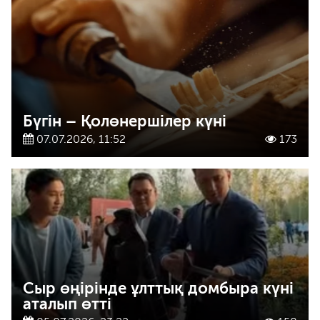
Бүгін – Қолөнершілер күні
07.07.2026, 11:52
173
Сыр өңірінде ұлттық домбыра күні
аталып өтті