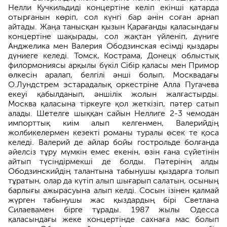
Нелли Кучкильдиді концертіне келіп екінші қатарда
отырғанын көріп, сол күнгі бар әнін соған арнап
айтады. Жаңа танысқан қызын Қарағанды қаласындағы
концертіне шақырады, сол жақтан үйленіп, дүниге
Анджелика мен Валерия Ободзинская есімді қыздары
дүниеге келеді. Томск, Кострама, Донецк облыстық
филормониясы арқылы бүкіл Сібір қаласы мен Примор
өлкесін аралап, белгілі әнші болып, Москвадағы
О.Лундстрем эстарадалық оркестріне Алла Пугачева
екеуі қабылданып, әншілік жолын жалғастырды.
Москва қаласына тіркеуге қол жеткізіп, пәтер сатып
алады. Шетелге шыққан сайын Неллиге 2-3 чемодан
импорттық киім алып келгенмен, Валерийдің
жолбикелермен кезекті романы туралы өсек те қоса
келеді. Валерий де айлар бойы гострольде болғанда
әйелсіз тұру мүмкін емес екенін, өзін ғана сүйетінін
айтып түсіндірмекші де болды. Пәтерінің алды
Ободзинскийдің талантына табынушы қыздарға толып
тұратын, олар да күтіп алып шығарып салатын, осының
барлығы ажырасуына алып келді. Сосын ізінен қалмай
жүрген табынушы жас қыздардың бірі Светлана
Силаевамен бірге тұрады. 1987 жылы Одесса
қаласындағы жеке концертінде сахнаға мас болып