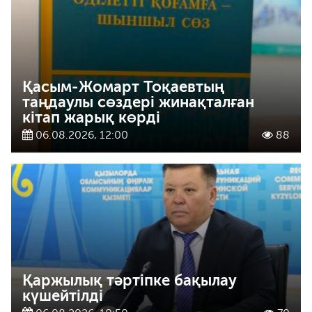
Қасым-Жомарт Тоқаевтың
таңдаулы сөздері жинақталған
кітап жарық көрді
06.08.2026, 12:00
88
Қаржылық тәртіпке бақылау
күшейтілді