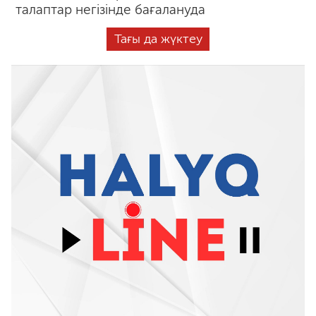
талаптар негізінде бағалануда
Тағы да жүктеу