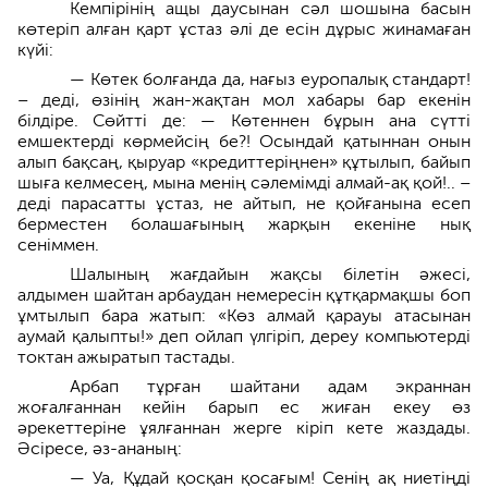
Кемпірінің ащы даусынан сәл шошына басын
көтеріп алған қарт ұстаз әлі де есін дұрыс жинамаған
күйі:
— Көтек болғанда да, нағыз еуропалық стандарт!
– деді, өзінің жан-жақтан мол хабары бар екенін
білдіре. Сөйтті де: — Көтеннен бұрын ана сүтті
емшектерді көрмейсің бе?! Осындай қатыннан онын
алып бақсаң, қыруар «кредиттеріңнен» құтылып, байып
шыға келмесең, мына менің сәлемімді алмай-ақ қой!.. –
деді парасатты ұстаз, не айтып, не қойғанына есеп
берместен болашағының жарқын екеніне нық
сеніммен.
Шалының жағдайын жақсы білетін әжесі,
алдымен шайтан арбаудан немересін құтқармақшы боп
ұмтылып бара жатып: «Көз алмай қарауы атасынан
аумай қалыпты!» деп ойлап үлгіріп, дереу компьютерді
токтан ажыратып тастады.
Арбап тұрған шайтани адам экраннан
жоғалғаннан кейін барып ес жиған екеу өз
әрекеттеріне ұялғаннан жерге кіріп кете жаздады.
Әсіресе, әз-ананың:
— Уа, Құдай қосқан қосағым! Сенің ақ ниетіңді