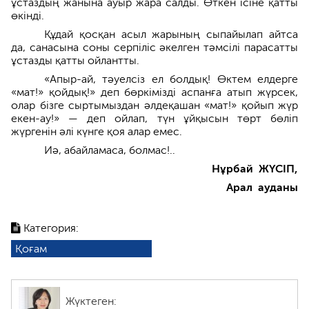
ұстаздың жанына ауыр жара салды. Өткен ісіне қатты
өкінді.
Құдай қосқан асыл жарының сыпайылап айтса
да, санасына соны серпіліс әкелген тәмсілі парасатты
ұстазды қатты ойлантты.
«Апыр-ай, тәуелсіз ел болдық! Өктем елдерге
«мат!» қойдық!» деп бөркімізді аспанға атып жүрсек,
олар бізге сыртымыздан әлдеқашан «мат!» қойып жүр
екен-ау!» — деп ойлап, түн ұйқысын төрт бөліп
жүргенін әлі күнге қоя алар емес.
Иә, абайламаса, болмас!..
Нұрбай ЖҮСІП,
Арал ауданы
Категория:
Қоғам
Жүктеген: