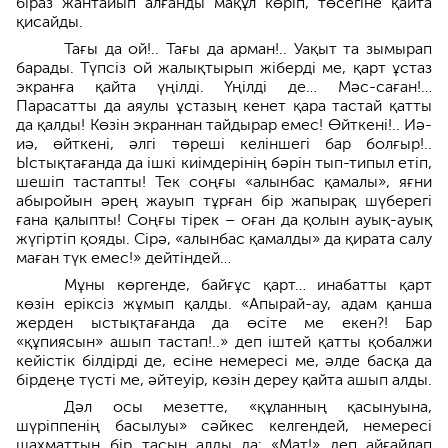
біраз жантайып алғанды мақұл көріп, төсегіне қайта
қисайды.
Тағы да ой!.. Тағы да арман!.. Уақыт та зымырап
барады. Түпсіз ой жалықтырып жіберді ме, қарт ұстаз
экранға қайта үңілді. Үңілді де… Мәс-саған!…
Парасатты да аяулы ұстазың кенет қара тастай қатты
да қалды! Көзін экраннан тайдырар емес! Өйткені!.. Иә-
иә, өйткені, әлгі төреші келіншегі бар болғыр!..
Ыстықтағанда да ішкі киімдерінің бәрін тып-типыл етіп,
шешіп тастапты! Тек соңғы «алынбас қамалы», яғни
абыройын әрең жауып тұрған бір жапырақ шүберегі
ғана қалыпты! Соңғы тірек – оған да қолын ауық-ауық
жүгіртіп қояды. Сірә, «алынбас қамалды» да қирата салу
маған түк емес!» дейтіндей…
Мұны көргенде, байғұс қарт… инабатты қарт
көзін еріксіз жұмып қалды. «Апырай-ау, адам қанша
жерден ыстықтағанда да өсіте ме екен?! Бар
«құпиясын» ашып тастап!..» деп іштей қатты қобалжи
кейістік білдірді де, есіне немересі ме, әлде басқа да
бірдеңе түсті ме, әйтеуір, көзін дереу қайта ашып алды.
Дәл осы мезетте, «құланның қасынуына,
шүріппенің басылуы» сәйкес келгендей, немересі
шахматтың бір тасын алды да: «Мат!» деп айғайлап