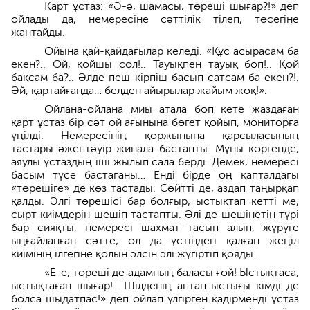
Қарт ұстаз: «Ә-ә, шамасы, төреші шығар?!» деп
ойлады да, немересіне сәттілік тілеп, төсегіне
жантайды.
Ойына қай-қайдағылар келеді. «Құс асырасам ба
екен?.. Өй, қойшы сол!.. Тауықпен тауық боп!.. Қой
бақсам ба?.. Әлде пеш кірпіш басып сатсам ба екен?!.
Әй, қартайғанда… белден айырылар жайым жоқ!».
Ойлана-ойлана миы атала боп кете жаздаған
қарт ұстаз бір сәт ой ағынына бөгет қойып, мониторға
үңілді. Немересінің қоржынына қарсыласының
тастары әжептәуір жинала бастапты. Мұны көргенде,
аяулы ұстаздың іші жылып сала берді. Демек, немересі
басым түсе бастағаны… Енді бірде оң қапталдағы
«төрешіге» де көз тастады. Сөйтті де, аздап таңырқап
қалды. Әлгі төрешісі бар болғыр, ыстықтап кетті ме,
сырт киімдерін шешіп тастапты. Әлі де шешінетін түрі
бар сияқты, немересі шахмат тасып алып, жүруге
ыңғайланған сәтте, ол да үстіндегі қалған жеңіл
киімінің ілгегіне қолын әлсін әлі жүгіртіп қояды.
«Е-е, төреші де адамның баласы ғой! Ыстықтаса,
ыстықтаған шығар!.. Шілденің аптап ыстығы кімді де
болса шыдатпас!» деп ойлап үлгірген қадірменді ұстаз