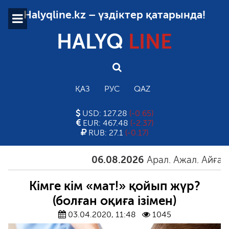
Halyqline.kz – үздіктер қатарында!
HALYQ
LINE
ҚАЗ
РУС
QAZ
USD: 127.28
(-0.65)
EUR: 467.48
(-2.37)
RUB: 27.1
(-0.17)
06.08.2026
Арал. Ажал. Айғақ
06
Кімге кім «мат!» қойып жүр?
(болған оқиға ізімен)
03.04.2020, 11:48
1045