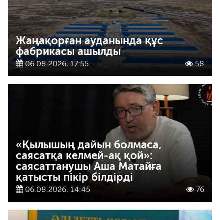
Жаңақорған ауданында құс
фабрикасы ашылды
06.08.2026, 17:55
58
«Қылышың дайын болмаса,
саясатқа келмей-ақ қой»:
саясаттанушы Аша Матайға
қатысты пікір білдірді
06.08.2026, 14:45
76