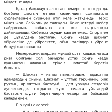
міндетіне алды.
Қатаң бақылауға алынған немере, шынында да,
бозбала шақтың өтпелі кезеңіндегі соқтықпалы
сүрлеулерінен сүрінбей өтіп келе жатқан-ды. Теріс
мінез жоқ. Сабырлы да салиқалы. Компьютерді шебер
пайдаланып, сабағына әр кез тыңғылықты
дайындалады. Себепсіз оқудан қалған емес. Спортпен
де шұғылдана бастаған. Соңғы кезде шахмат
үйірмесіне де үйірсектеп, ойын тәсілдерін үйрене
беруді жөн санапты.
Немересінің өмірдегі мұндай сәтті қадамына аса
риза болғаны сол, байырғы ұстаз соңғы кезде
қуаныштан алақанын еріксіз шапаттай беретін
болыпты.
— Шахмат – нағыз зиялылардың, парасатты
адамдардың ойыны. Шахмат – ұлттық тәрбиенің, биік
рухтың, ар-ұяттың бастауы! – деп ұранды сөздерін
әуелеткенде, тыңдаған жұрт намазға ұйығандай
бастарын шұлғи беретіндерін өздері де байқамай
қалады екен.
Бір күні немересі:
— Ата, мен компьютермен шахмат ойнауды