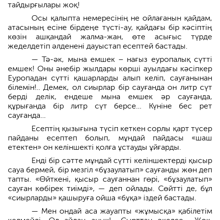
тайдырғылары жоқ!
Осы қалыпта немересінің не ойлағанын қайдам,
атасының есіне бірдеңе түсті-ау, қайдағы бір кәсіптің
көзін ашқандай жалма-жан, өте асығыс түрде
жеделдетіп әлденені дауыстап есептей бастады.
— Тә-әк, мына емшек – нағыз еуропалық сүтті
емшек! Оны әнебір жылдары көрші ауылдағы кәсіпкер
Еуропадан сүтті қашарларды алып келіп, сауғанынан
білемін!.. Демек, ол сиырлар бір сауғанда он литр сүт
берді делік, ендеше мына емшек әр сауғанда,
құрығанда бір литр сүт берсе… Күніне бес рет
сауғанда…
Есептің қызығына түсіп кеткен сорлы қарт түсер
пайданы есептеп болып, мұндай пайдасы «шаш
етектен» он келіншекті қолға ұстауды ұйғарды.
Енді бір сәтте мұндай сүтті келіншектерді қысыр
сауа бермей, бір мезгіл «бұзаулатып» сауғанды жөн деп
тапты. «Өйткені, қысыр сауғаннан гөрі, «бұзаулатып»
сауған көбірек тиімді», — деп ойлады. Сөйтті де, бұл
«сиырларды» қашыруға ойша «бұқа» іздей бастады.
— Мен ондай аса жауапты «жұмысқа» қабілетім