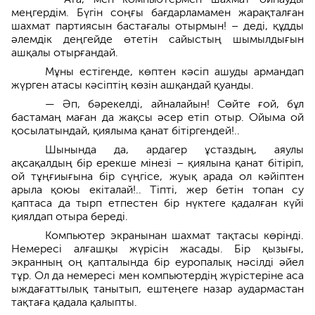
меңгердім. Бүгін соңғы бағдарламамен жарақталған
шахмат партиясын бастағалы отырмын! – деді, құдды
әлемдік деңгейде өтетін сайыстың шымылдығын
ашқалы отырғандай.
Мұны естігенде, көптен кәсіп ашуды армандап
жүрген атасы кәсіптің көзін ашқандай қуанды.
— Әп, бәрекелді, айналайын! Сөйте ғой, бұл
бастамаң маған да жақсы әсер етіп отыр. Ойыма ой
қосылатындай, қиялыма қанат бітіргендей!..
Шынында да, ардагер ұстаздың, аяулы
ақсақалдың бір ерекше мінезі – қиялына қанат бітіріп,
ой тұңғиығына бір сүңгісе, жуық арада ол кәйіптен
арыла қоюы екіталай!.. Тіпті, жер бетін топан су
қаптаса да тырп етпестен бір нүктеге қадалған күйі
қиялдап отыра береді.
Компьютер экранынан шахмат тақтасы көрінді.
Немересі алғашқы жүрісін жасады. Бір қызығы,
экранның оң қапталында бір еуропалық нәсілді әйел
тұр. Ол да немересі мен компьютердің жүрістеріне аса
ыждағаттылық танытып, ештеңеге назар аудармастан
тақтаға қадала қалыпты.