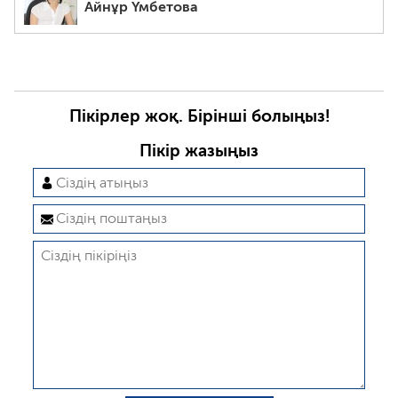
Айнұр Үмбетова
Пікірлер жоқ. Бірінші болыңыз!
Пікір жазыңыз