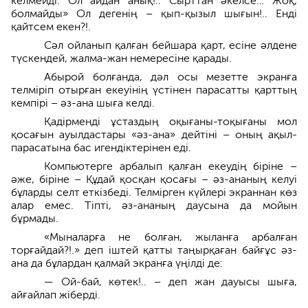
келмейді. Ол айдан анық!.. Сырттан әкелсе… Жоқ,
болмайды» Ол дегенің – қып-қызыл шығын!.. Енді
қайтсем екен?!.
Сәл ойланып қалған бейшара қарт, есіне әлдене
түскендей, жалма-жан немересіне қарады.
Абырой болғанда, дәл осы мезетте экранға
телміріп отырған екеуінің үстінен парасатты қарттың
кемпірі – әз-ана шыға келді.
Қадірменді ұстаздың оқығаны-тоқығаны мол
қосағын ауылдастары «әз-ана» дейтіні – оның ақыл-
парасатына бас игендіктерінен еді.
Компьютерге арбалып қалған екеудің біріне –
әже, біріне – Құдай қосқан қосағы – әз-ананың келуі
бұларды селт еткізбеді. Телмірген күйлері экраннан көз
алар емес. Тіпті, әз-ананың даусына да мойын
бұрмады.
«Мыналарға не болған, жыланға арбалған
торғайдай?!.» деп іштей қатты таңырқаған байғұс әз-
ана да бұлардан қалмай экранға үңілді де:
— Ой-бай, көтек!.. – деп жан дауысы шыға,
айғайлап жіберді.