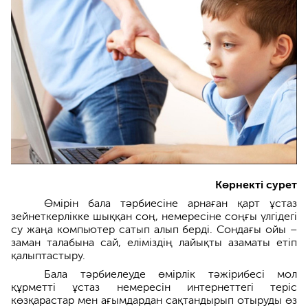
Көрнекті сурет
Өмірін бала тәрбиесіне арнаған қарт ұстаз
зейнеткерлікке шыққан соң, немересіне соңғы үлгідегі
су жаңа компьютер сатып алып берді. Сондағы ойы –
заман талабына сай, еліміздің лайықты азаматы етіп
қалыптастыру.
Бала тәрбиелеуде өмірлік тәжірибесі мол
құрметті ұстаз немересін интернеттегі теріс
көзқарастар мен ағымдардан сақтандырып отыруды өз