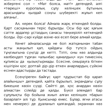
жібергені сол – «Мат болса, мат!» дегендей, әлгі
«төреші» еуропалық сұлу келіншек бұтының
арасындағы қылдай соңғы шүберекті жұлып кеп
алғаны!..
Ал, керек болса! Айнала жарқ еткендей болды.
Қарт сасқанынан теріс бұрылды. Осы бір қас қағым
сәтте ардагер ұстаздың санасы төңкеріліп кеткендей
болды. Әрі-сәрі күйде өзіне-өзі есеп бере алмай қалды.
Кенет айналасында не боп жатқанынан табан
асты жаңылып қап, қайдағы бір түпсіз ойдың
тұңғиығына сүңгіді де кетті. Тіпті, оны көз алдында
көлбеңдеп тұрған «алынбас қамалдың» күн тимесінің
құпиясы да қызықтырмады. Есесіне, омырауға біткен
кішігірім қос доптай дір-дір еткен анарлардың сүйкімі
есінен адастырды да тастады.
Есеңгіреген байғұс қарт «дұрыстап бір қарап
алайыншы» дегендей, қайта бұрылып, экрандағы сұлу
бикешке көзін сүзді. Сөйтті де, қос анардан көзін
алмастан сілейді де қалды. Бүкіл әлемдегі бар
сұлулықты бір бойына жиып алған келіншек «барын
базарлап» әлі тұр. Қымсынар емес. Бұлар, яғни атасы
мен немересі де дуаланып қалғандай, экраннан көз