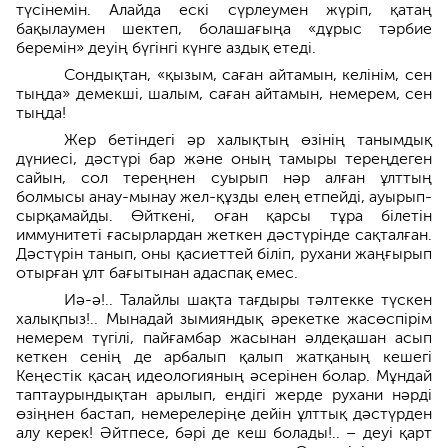
түсінемін. Алайда ескі сүрлеумен жүріп, қатаң
бақылаумен шектеп, болашағыңа «дұрыс тәрбие
беремін» деуің бүгінгі күнге аздық етеді.
Сондықтан, «қызым, саған айтамын, келінім, сен
тыңда» демекші, шалым, саған айтамын, немерем, сен
тыңда!
Жер бетіндегі әр халықтың өзінің танымдық
дүниесі, дәстүрі бар және оның тамыры тереңдеген
сайын, сол тереңнен суырып нәр алған ұлттың
болмысы анау-мынау жел-құзды елең етпейді, ауырып-
сырқамайды. Өйткені, оған қарсы тұра білетін
иммунитеті ғасырлардан жеткен дәстүрінде сақталған.
Дәстүрін танып, оны қасиеттей біліп, рухани жаңғырып
отырған ұлт бағытынан адаспақ емес.
Иә-ә!.. Талайлы шақта тағдыры тәлтекке түскен
халықпыз!.. Мынадай зымияндық әрекетке жасөспірім
немерем түгілі, пайғамбар жасынан әлдеқашан асып
кеткен сенің де арбалып қалып жатқаның кешегі
Кеңестік қасаң идеологияның әсерінен болар. Мұндай
таптаурындықтан арылып, ендігі жерде рухани нәрді
өзіңнен бастап, немерелеріңе дейін ұлттық дәстүрден
алу керек! Әйтпесе, бәрі де кеш болады!.. – деуі қарт