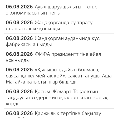
06.08.2026
Ауыл шаруашылығы – өңір
экономикасының негізі
06.08.2026
Жаңақорғанда су тарату
стансасы іске қосылды
06.08.2026
Жаңақорған ауданында құс
фабрикасы ашылды
06.08.2026
ФИФА президенттігіне әйел
ұсынылды
06.08.2026
«Қылышың дайын болмаса,
саясатқа келмей-ақ қой»: саясаттанушы Аша
Матайға қатысты пікір білдірді
06.08.2026
Қасым-Жомарт Тоқаевтың
таңдаулы сөздері жинақталған кітап жарық
көрді
06.08.2026
Қаржылық тәртіпке бақылау