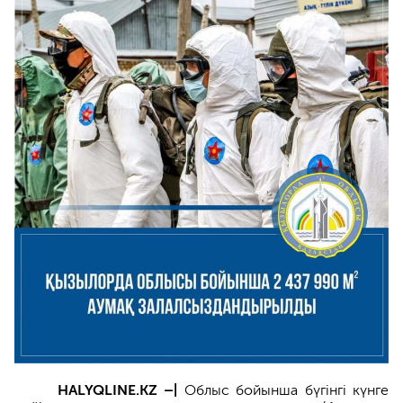
HALYQLINE.KZ –|
Облыс бойынша бүгінгі күнге