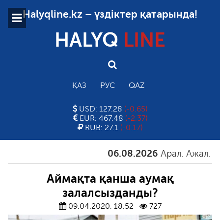
Halyqline.kz – үздіктер қатарында!
HALYQ
LINE
ҚАЗ
РУС
QAZ
USD: 127.28
(-0.65)
EUR: 467.48
(-2.37)
RUB: 27.1
(-0.17)
06.08.2026
Арал. Ажал. Айға
Аймақта қанша аумақ
залалсызданды?
09.04.2020, 18:52
727