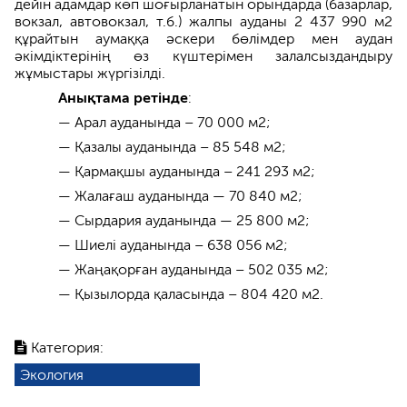
дейін адамдар көп шоғырланатын орындарда (базарлар,
вокзал, автовокзал, т.б.) жалпы ауданы 2 437 990 м2
құрайтын аумаққа әскери бөлімдер мен аудан
әкімдіктерінің өз күштерімен залалсыздандыру
жұмыстары жүргізілді.
Анықтама ретінде
:
— Арал ауданында – 70 000 м2;
— Қазалы ауданында – 85 548 м2;
— Қармақшы ауданында – 241 293 м2;
— Жалағаш ауданында — 70 840 м2;
— Сырдария ауданында — 25 800 м2;
— Шиелі ауданында – 638 056 м2;
— Жаңақорған ауданында – 502 035 м2;
— Қызылорда қаласында – 804 420 м2.
Категория:
Экология