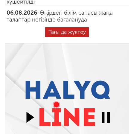
күшейтілді
06.08.2026
Өңірдегі білім сапасы жаңа
талаптар негізінде бағалануда
Тағы да жүктеу