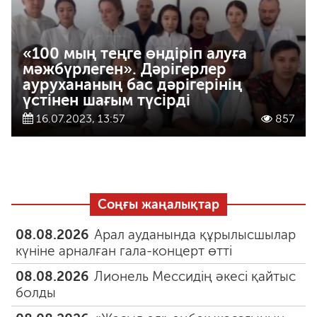
«100 мың теңге өндіріп алуға
мәжбүрлеген». Дәрігерлер
аурухананың бас дәрігерінің
үстінен шағым түсірді
16.07.2023, 13:57
857
Соңғы жаңалықтар
08.08.2026
Арал ауданында құрылысшылар
күніне арналған гала-концерт өтті
08.08.2026
Лионель Мессидің әкесі қайтыс
болды