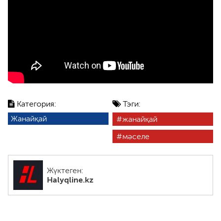
Категория:
Тэги:
Жанайқай
жанайқай
мәселе
Жүктеген:
Halyqline.kz