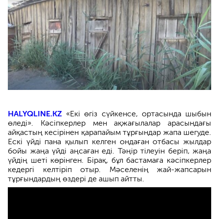
HALYQLINE.KZ
«Екі өгіз сүйкенсе, ортасында шыбын
өледі». Кәсіпкерлер мен ақжағылалар арасындағы
айқастың кесірінен қарапайым тұрғындар жапа шегуде.
Ескі үйді пана қылып келген ондаған отбасы жылдар
бойы жаңа үйді аңсаған еді. Тәңір тілеуін беріп, жаңа
үйдің шеті көрінген. Бірақ, бұл бастамаға кәсіпкерлер
кедергі келтіріп отыр. Мәселенің жай-жапсарын
тұрғындардың өздері де ашып айтты.