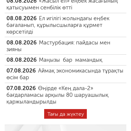
08.08.2026
«Жасыл ел» еңбек жасағының
қатысуымен сенбілік өтті
08.08.2026
Ел игілігі жолындағы еңбек
бағаланып, құрылысшыларға құрмет
көрсетілді
08.08.2026
Мастурбация: пайдасы мен
зияны
08.08.2026
Маңызы бар мамандық
07.08.2026
Аймақ экономикасында тұрақты
өсім бар
07.08.2026
Өңірде «Кең дала-2»
бағдарламасы арқылы 80 шаруашылық
қаржыландырылды
Тағы да жүктеу