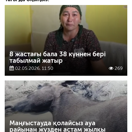
8 жастағы бала 38 күннен бері
табылмай жатыр
02.05.2026, 11:50
269
Маңғыстауда қолайсыз ауа
райынан жүзден астам жылқы