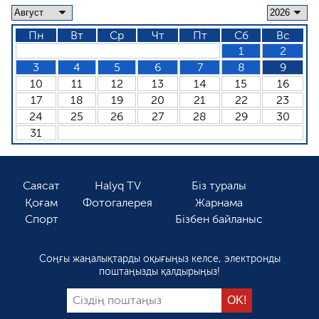
Пн
Вт
Ср
Чт
Пт
Сб
Вс
1
2
3
4
5
6
7
8
9
10
11
12
13
14
15
16
17
18
19
20
21
22
23
24
25
26
27
28
29
30
31
Саясат
Halyq TV
Біз туралы
Қоғам
Фотогалерея
Жарнама
Спорт
Бізбен байланыс
Соңғы жаңалықтарды оқығыңыз келсе, электронды
поштаңызды қалдырыңыз!