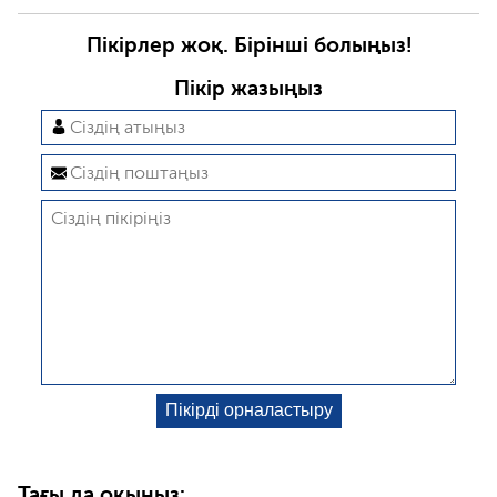
Пікірлер жоқ. Бірінші болыңыз!
Пікір жазыңыз
Тағы да оқыңыз: