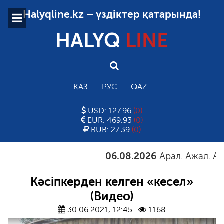
Halyqline.kz – үздіктер қатарында!
HALYQ
LINE
ҚАЗ
РУС
QAZ
USD: 127.96
(0)
EUR: 469.93
(0)
RUB: 27.39
(0)
06.08.2026
Арал. Ажал. Айғақ
Кәсіпкерден келген «кесел»
(Видео)
30.06.2021, 12:45
1168