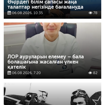
Өңірдегі білім сапасы жаңа
талаптар негізінде бағалануда
06.08.2026, 10:35
78
ЛОР ауруларын елемеу – бала
болашағына жасалған үлкен
қателік
06.08.2026, 7:20
82