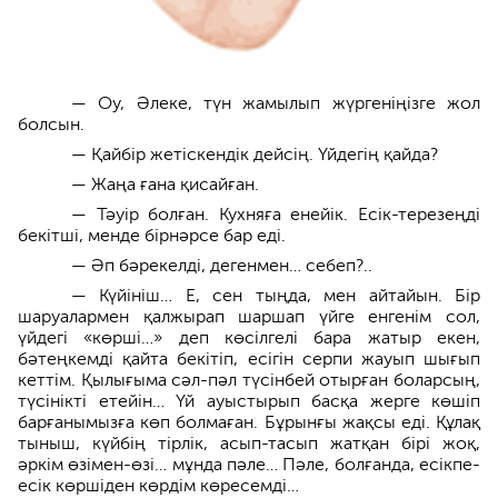
— Оу, Әлеке, түн жамылып жүр­геніңізге жол
болсын.
— Қайбір жетіскендік дей­сің. Үйдегің қайда?
— Жаңа ғана қисайған.
— Тәуір болған. Кухня­ға енейік. Есік-терезеңді
бекітші, менде бірнәрсе бар еді.
— Әп бәрекелді, дегенмен… себеп?..
— Күйініш… Е, сен тыңда, мен айтайын. Бір
шаруалармен қалжырап шаршап үйге енгенім сол,
үйдегі «көрші…» деп көсілгелі бара жатыр екен,
бәтеңкемді қайта бекітіп, есігін серпи жауып шығып
кеттім. Қылығыма сәл-пәл түсінбей отырған боларсың,
түсінікті етейін… Үй ауыстырып басқа жерге көшіп
барғанымызға көп болмаған. Бұрынғы жақсы еді. Құлақ
тыныш, күйбің тірлік, асып-тасып жатқан бірі жоқ,
әркім өзімен-өзі… мұнда пәле… Пәле, болғанда,­ есікпе-
есік көршіден көрдім көресемді…