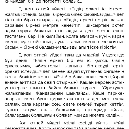
қимылдап біз де погрепті болдық…
Е, көп өтпей үйдегі: «Елдің еркегі іс істе­се­
жалғыз істейді, біздікі біреусіз білек сыбанбайды…» деп
тістеніп біраз отырды да: «Елдің еркегі погріп қазған
сарайын бір-екі метрге кеңейтіп, іші-сыртын әктеп
адам тұруға болатын етіп алды…» деп, сөзіне екпін
тастағаны бар. Не қылайын, қолға алмасам күнім қараң
екенін, күлкі-ойынның ауылы алыс екенін сезе қоятын
басым – бір-екі балдыз-малдызды алып іске кірістім…
Е, көп өтпей, үйдегі тағы да үндейді. Үндегенде
бүй дейді: «Елдің еркегі бір өзі іс қылса, біздің
еркексымақ әбизательні жанын­а бір-екеуді ертіп
әрекет істейді…» деп менен жауап күтпей-ақ әңгіменің
негізгі бөлігіне көшті: «Өзі бір балажанды екен (Көрші
екенін айтпаса да сезіп отырмын). Қашан көрсең асты-
үстілеріне шығып бәйек болып жүргені. Үйретуден
жалықпайды. Жандарынан шықпайды. Кеше паркке­
апарған екен, бүгін циркке әкетіп­ті…» деп мен тұсқа
салмақ сала қараған соң, сөзге келмей тұрып кет­тім.
Тұрып кетуім ерлік болғанмен, ертеңімді ойлап,
балалардың болашағын болжап мен де икемге келдім…
Көп өтпей үйдегі үзілді-кесілді айтты: «Үйді
ремонттаймыз. Крәскі-мрәс­кіні таба алмасаң көршіден