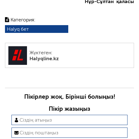
Нұр-Сұлтан қаласы
Категория:
Halyq бет
Жүктеген:
Halyqline.kz
Пікірлер жоқ. Бірінші болыңыз!
Пікір жазыңыз