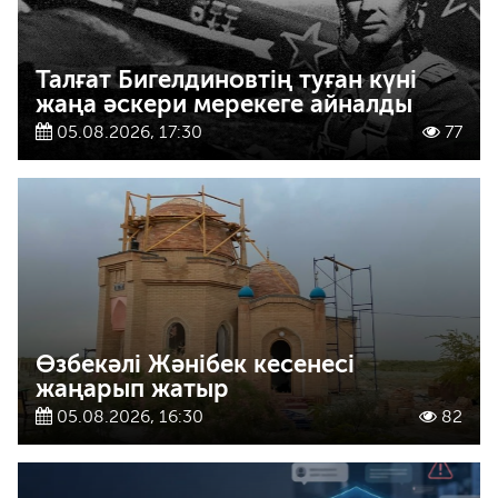
Талғат Бигелдиновтің туған күні
жаңа әскери мерекеге айналды
05.08.2026, 17:30
77
Өзбекәлі Жәнібек кесенесі
жаңарып жатыр
05.08.2026, 16:30
82