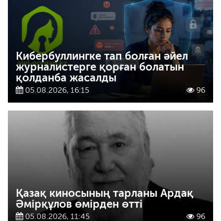
Кибербуллингке тап болған әйел
журналистерге қорған болатын
қолданба жасалды
05.08.2026, 16:15
96
Қазақ киносының тарланы Ардақ
Әмірқұлов өмірден өтті
05.08.2026, 11:45
96