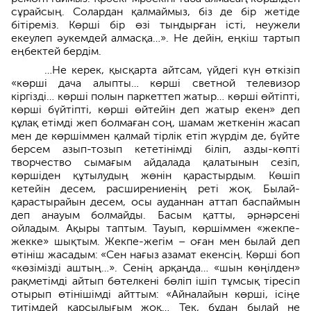
сұрайсың. Солардан қалмаймыз, біз де бір жетіде
бітіреміз. Көрші бір өзі тындырған істі, неужели
екеулеп әукемдей алмасқа…». Не дейін, еңкіш тартып
еңбектей бердім.
…Не керек, қысқарта айтсам, үйдегі күн өт­кізіп
«көрші дача алыпты… көрші светной телевизор
кіргізді… көрші полын паркеттеп жатыр… көрші өйтіпті,
көрші бүйтіпті, көрші өйтейін деп жатыр екен» деп
құлақ етімді жеп болмаған соң, шамам жеткенін жасап
мен де көршіммен қалмай тірлік етіп жүрдім де, бүйте
берсем азып-тозып кететінімді біліп, азды-көпті
творчество сымағым айдала­да қалатынын сезіп,
көршіден құтылу­дың жөнін қарастырдым. Көшіп
кетейі­н десем, расширениенің реті жоқ. Былай­
қарастырайын десем, осы ауданнан аттап баспаймын
деп анауым болмайды. Басым қатты, әрнәрсені
ойладым. Ақыры таптым. Тауып, көршіммен «жекпе-
жекке» шықтым. Жекпе-жегім – оған мен былай деп
өтініш жасадым: «Сен нағыз азамат екенсің. Көрші боп
«көзімізді аштың…». Сенің арқаңда… «шын көңілден»
рақме­тімді айтып бөтелкені бөліп ішіп тұмсық тіресіп
отырып өтінішімді айттым: «Айналайын көрші, ісіңе
титімдей қарсылығым жоқ… Тек, бұдан былай не