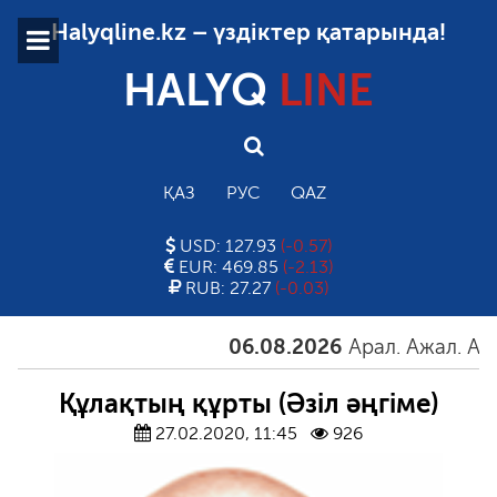
Halyqline.kz – үздіктер қатарында!
HALYQ
LINE
ҚАЗ
РУС
QAZ
USD: 127.93
(-0.57)
EUR: 469.85
(-2.13)
RUB: 27.27
(-0.03)
06.08.2026
Арал. Ажал. Айғақ
Құлақтың құрты (Әзіл әңгіме)
27.02.2020, 11:45
926