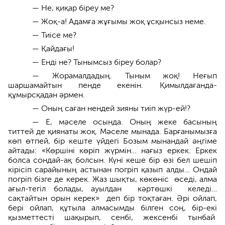
— Не, қиқар біреу ме?
— Жоқ-а! Адамға жұғымы жоқ ұсқынсыз неме.
— Тиісе ме?
— Қайдағы!
— Енді не? Тынымсыз біреу болар?
— Жорамалдадың. Тыным жоқ! Неғып
шаршамайтын пенде екенін. Қимылдағанда­
құмырсқадан әрмен.
— Оның саған нендей зияны тиіп жүр-ей!?
— Е, мәселе осында. Оның жеке басының
титтей де қиянаты жоқ. Мәселе мынада. Бар­ғаны­мызға
көп өтпей, бір кеште үйдегі Бозым мынандай әңгіме
айтады: «Көршіні көріп жүрмін… нағыз еркек. Еркек
болса сондай-ақ болсын. Күні кеше бір өзі бел шешіп
кірісіп сарайының астынан погріп қазып алды… Ондай
погріп бізге де керек. Жаз шықты, көкөніс өседі, алма
ағыл-тегіл болады, ауылдан кәртөшкі келеді…
сақтайтын орын керек»­ деп бір тоқтаған. Әрі ойлап,
бері ойлап, құтыла алмасымды білген соң, бір-екі
қызмет­тесті шақырып, сенбі, жексенбі тынбай