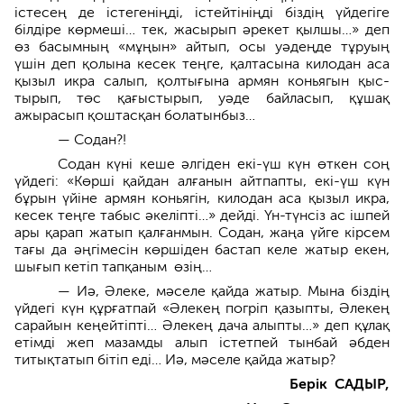
істесең де істеге­ніңді, істейтініңді біздің үйдегіге
білдіре көрмеші… тек, жасырып әрекет қылшы…» деп
өз басымның «мұңын» айтып, осы уәдеңде тұруың
үшін деп қолына кесек теңге,­ қалтасына килодан аса
қызыл икра салып, қолтығына армян коньягын қыс­
тырып, төс қағыстырып, уәде байласып, құшақ
ажырасып қоштасқан болатынбыз…
— Содан?!
Содан күні кеше әлгіден екі-үш күн өткен соң
үйдегі: «Көрші қайдан алғанын айтпапты, екі-үш күн
бұрын үйіне армян коньягін, килодан аса қызыл икра,
кесек теңге табыс әкеліпті…» дейді. Үн-түнсіз ас ішпей
ары қарап жатып қалғанмын. Содан, жаңа үйге кірсем
тағы да әңгімесін көрші­ден бастап келе жатыр екен,
шығып кетіп тапқаным өзің…
— Иә, Әлеке, мәселе қайда жатыр. Мына біздің
үйдегі күн құрғатпай «Әлекең погріп қазыпты, Әлекең
сарайын кеңейтіпті… Әлекең дача алыпты…» деп құлақ
етімді жеп мазамды алып істетпей тынбай әбден
титықтатып бітіп еді… Иә, мәселе қайда жатыр?
Берік САДЫР,