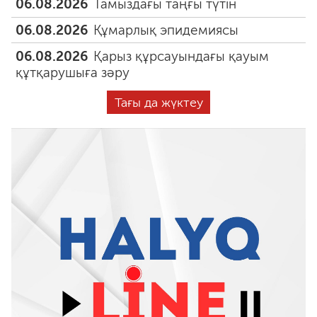
06.08.2026
Тамыздағы таңғы түтін
06.08.2026
Құмарлық эпидемиясы
06.08.2026
Қарыз құрсауындағы қауым
құтқарушыға зәру
Тағы да жүктеу