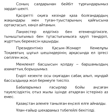
Соның салдарынан бейбіт тұрғындарымыз
зардап шекті.
Қасіретті оқиға кезінде қаза болғандардың
жақындары мен туған-туыстарының қайғысына
ортақтасып, көңіл айтамын.
Лаңкестер елдігіміз бен егемендігімізге,
тыныштығымыз бен тұтастығымызға қауіп төндіріп,
жұрттың берекесін қашырды.
Президентіміз Қасым-Жомарт Кемелұлы
Тоқаевтың шұғыл шешімдерінің арқасында ел іргесі
сөгілген жоқ.
Мемлекет басшысын қолдау – баршамыздың
азаматтық борышымыз.
Ендігі кезекте осы оқиғадан сабақ алып, мұндай
бассыздыққа жол бермеуге тиіспіз.
Бабаларымыз ғасырлар бойы аңсаған
тәуелсіздіктің отыз жылы ішінде атқарған істеріміз аз
емес.
Қазақстан әлемге танылған еңселі елге айналды.
Ұлан-ғайыр шекарамыз түбегейлі бекітілді.