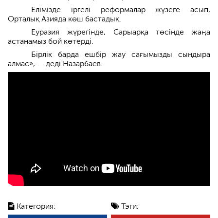
Елімізде іргелі реформалар жүзеге асып,
Орталық Азияда көш бастадық.
Еуразия жүрегінде, Сарыарқа төсінде жаңа
астанамыз бой көтерді.
Бірлік барда ешбір жау сағымызды сындыра
алмас», — деді Назарбаев.
Категория:
Тэги: