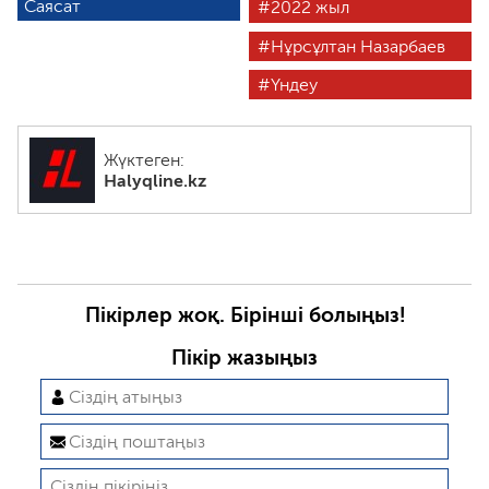
Саясат
2022 жыл
Нұрсұлтан Назарбаев
Үндеу
Жүктеген:
Halyqline.kz
Пікірлер жоқ. Бірінші болыңыз!
Пікір жазыңыз