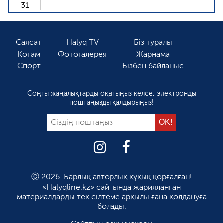
31
Саясат
Halyq TV
Біз туралы
Қоғам
Фотогалерея
Жарнама
Спорт
Бізбен байланыс
Соңғы жаңалықтарды оқығыңыз келсе, электронды
поштаңызды қалдырыңыз!
Ⓒ 2026. Барлық авторлық құқық қорғалған!
«Halyqline.kz» сайтында жарияланған
материалдарды тек сілтеме арқылы ғана қолдануға
болады.