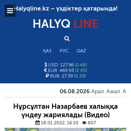
Halyqline.kz – үздіктер қатарында!
HALYQ
LINE
ҚАЗ
РУС
QAZ
USD: 127.96
(0.68)
EUR: 469.93
(2.45)
RUB: 27.39
(0.29)
06.08.2026
Арал. Ажал. Айғақ
Нұрсұлтан Назарбаев халыққа
үндеу жариялады (Видео)
18.01.2022, 16:10
807