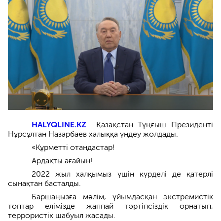
HALYQLINE.KZ
Қазақстан Тұңғыш Президенті
Нұрсұлтан Назарбаев халыққа үндеу жолдады.
«Құрметті отандастар!
Ардақты ағайын!
2022 жыл халқымыз үшін күрделі де қатерлі
сынақтан басталды.
Баршаңызға мәлім, ұйымдасқан экстремистік
топтар елімізде жаппай тәртіпсіздік орнатып,
террористік шабуыл жасады.