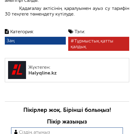
айыппұл салды.
Қадағалау актісінің қаралуымен ауыз су тарифін
30 теңгеге төмендету күтілуде.
Категория:
Тэги:
Заң
Тұрмыстық қатты
қалдық
Жүктеген:
Halyqline.kz
Пікірлер жоқ. Бірінші болыңыз!
Пікір жазыңыз