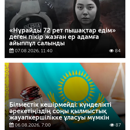
«Нұрайды 72 рет пышақтар едім»
деген пікір жазған ер адамға
айыппұл салынды
07.08.2026, 11:40
84
Білместік кешірмейді: күнделікті
әрекетіңіздің соңы қылмыстық
жауапкершілікке ұласуы мүмкін
06.08.2026, 7:00
87