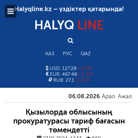
Halyqline.kz – үздіктер қатарында!
HALYQ
LINE
ҚАЗ
РУС
QAZ
USD: 127.28
(-0.65)
EUR: 467.48
(-2.37)
RUB: 27.1
(-0.17)
06.08.2026
Арал. Ажал. Айға
Қызылорда облысының
прокуратурасы тариф бағасын
төмендетті