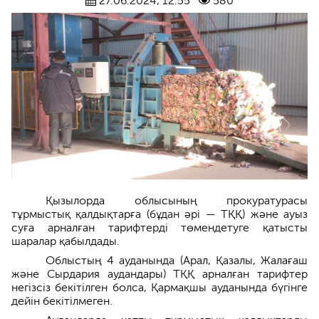
27.06.2024, 12:55
580
Қызылорда облысының прокуратурасы
тұрмыстық қалдықтарға (бұдан әрі — ТҚҚ) және ауыз
суға арналған тарифтерді төмендетуге қатысты
шаралар қабылдады.
Облыстың 4 ауданында (Арал, Қазалы, Жалағаш
және Сырдария аудандары) ТҚҚ арналған тарифтер
негізсіз бекітілген болса, Қармақшы ауданында бүгінге
дейін бекітілмеген.