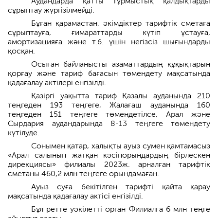
Аудандарда қатты тұрмыстық қалдықтарды
сұрыптау жүргізілмейді.
Бұған қарамастан, әкімдіктер тарифтік сметаға
сұрыптауға, ғимараттарды күтіп ұстауға,
амортизацияға және т.б. үшін негізсіз шығындарды
қосқан.
Осыған байланысты азаматтардың құқықтарын
қорғау және тариф бағасын төмендету мақсатында
қадағалау актілері енгізілді.
Қазіргі уақытта тариф Қазалы ауданында 210
теңгеден 193 теңгеге, Жалағаш ауданында 160
теңгеден 151 теңгеге төмендетілсе, Арал және
Сырдария аудандарында 8-13 теңгеге төмендету
күтілуде.
Сонымен қатар, халықты ауыз сумен қамтамасыз
«Арал салынып жатқан кәсіпорындардың бірлескен
дирекциясы» филиалы 2023ж. арналған тарифтік
сметаны 460,2 млн теңгеге орындамаған.
Ауыз суға бекітілген тарифті қайта қарау
мақсатында қадағалау актісі енгізілді.
Бұл ретте уәкілетті орган Филиалға 6 млн теңге