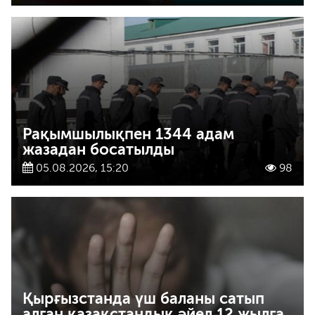
Рақымшылықпен 1344 адам
жазадан босатылды
05.08.2026, 15:20
98
Қырғызстанда үш баланы сатып
алған қазақстандық әйел 12 жылға