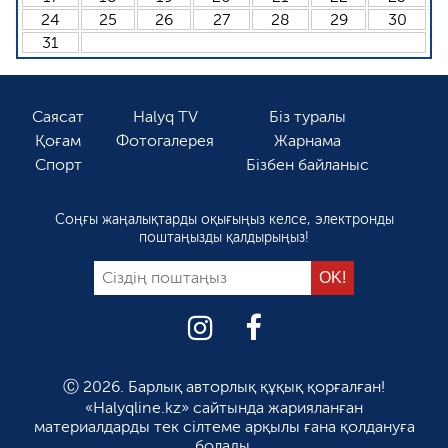
24
25
26
27
28
29
30
31
Саясат
Halyq TV
Біз туралы
Қоғам
Фотогалерея
Жарнама
Спорт
Бізбен байланыс
Соңғы жаңалықтарды оқығыңыз келсе, электронды
поштаңызды қалдырыңыз!
Ⓒ 2026. Барлық авторлық құқық қорғалған!
«Halyqline.kz» сайтында жарияланған
материалдарды тек сілтеме арқылы ғана қолдануға
болады.