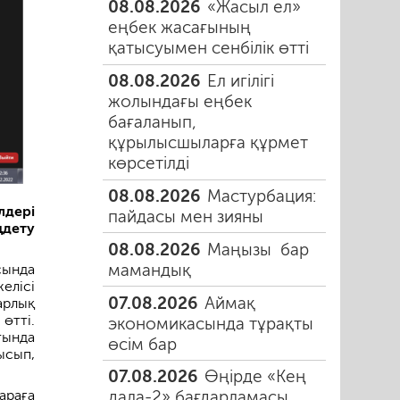
08.08.2026
«Жасыл ел»
еңбек жасағының
қатысуымен сенбілік өтті
08.08.2026
Ел игілігі
жолындағы еңбек
бағаланып,
құрылысшыларға құрмет
көрсетілді
08.08.2026
Мастурбация:
дері
пайдасы мен зияны
ңдету
08.08.2026
Маңызы бар
мамандық
сында
елісі
07.08.2026
Аймақ
рлық
өтті.
экономикасында тұрақты
тында
өсім бар
ысып,
07.08.2026
Өңірде «Кең
араға
дала-2» бағдарламасы