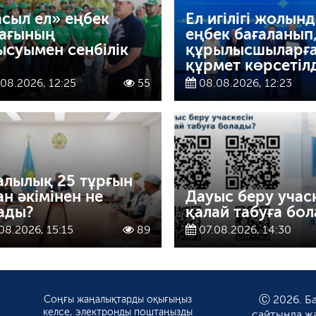
сыл ел» еңбек
Ел игілігі жолын
ағының
еңбек бағаланып
ысуымен сенбілік
құрылысшыларғ
құрмет көрсетіл
08.2026, 12:25
55
08.08.2026, 12:23
алылық 25 тұрғын
ан әкімінен не
Дауыс беру учас
ады?
қалай табуға бо
08.2026, 15:15
89
07.08.2026, 14:30
Соңғы жаңалықтарды оқығыңыз
Ⓒ 2026. Ба
келсе, электронды поштаңызды
сайтында ж