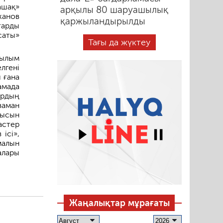
ашақ»
арқылы 80 шаруашылық
жанов
қаржыландырылды
тарды
саты»
Тағы да жүктеу
ғылым
лгені
 ғана
амада
ардың
заман
лысын
астер
ісі»,
малын
алары
Жаңалықтар мұрағаты