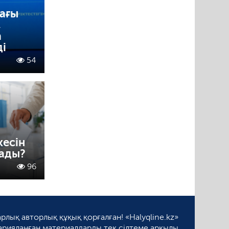
дағы
,
а
ді
54
кесін
лады?
96
рлық авторлық құқық қорғалған! «Halyqline.kz»
арияланған материалдарды тек сілтеме арқылы