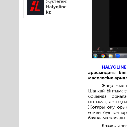
Жүктеген:
Halyqline.
kz
HALYQLINE
арасындағы біл
мәселесіне арна
Жаңа жыл 
Шанхай Ынтымақта
бойында орнала
ынтымақтастықты
Жоғары оқу орын
өткен бұл іс-ша
баяндама жасады.
Қазақстан