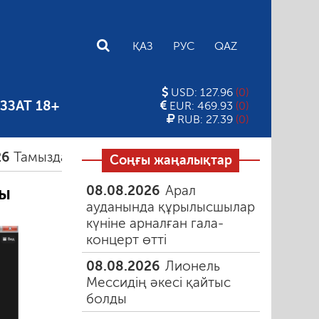
E
ҚАЗ
РУС
QAZ
USD: 127.96
(0)
ЗЗАТ 18+
EUR: 469.93
(0)
RUB: 27.39
(0)
ыздағы таңғы түтін
06.08.2026
Құмарлық эпиде
Соңғы жаңалықтар
08.08.2026
Арал
ты
ауданында құрылысшылар
күніне арналған гала-
концерт өтті
08.08.2026
Лионель
Мессидің әкесі қайтыс
болды