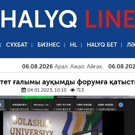
HALYQ
LIN
СҰХБАТ
БИЗНЕС
HL
HALYQ БЕТ
ЛӘ
06.08.2026
Арал. Ажал. Айғақ
06.08.2026
Там
тет ғалымы ауқымды форумға қатыс
04.01.2023, 10:10
713