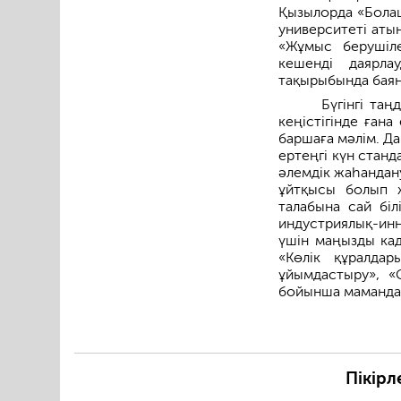
Қызылорда «Болаш
университеті ат
«Жұмыс берушіл
кешенді даярла
тақырыбында бая
Бүгінгі та
кеңістігінде ған
баршаға мәлім. Д
ертеңгі күн стан
әлемдік жаһандан
ұйтқысы болып ж
талабына сай бі
индустриялық-инн
үшін маңызды кад
«Көлік құралда
ұйымдастыру», «
бойынша мамандар
Пікірл