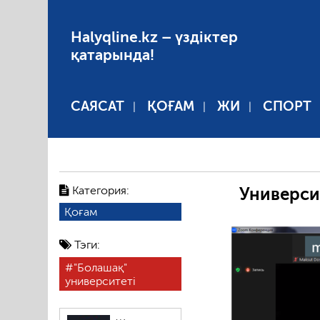
Halyqline.kz – үздіктер
қатарында!
САЯСАТ
ҚОҒАМ
ЖИ
СПОРТ
Категория:
Универси
Қоғам
Тэги:
"Болашақ"
университеті