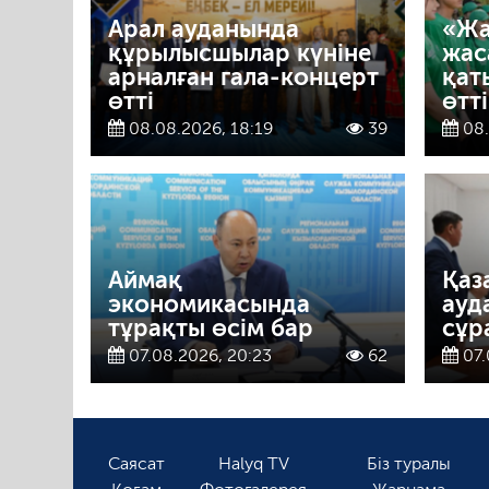
Арал ауданында
«Жа
құрылысшылар күніне
жас
арналған гала-концерт
қат
өтті
өтті
08.08.2026, 18:19
39
08.
Аймақ
Қаз
экономикасында
ауд
тұрақты өсім бар
сұр
07.08.2026, 20:23
62
07.
Саясат
Halyq TV
Біз туралы