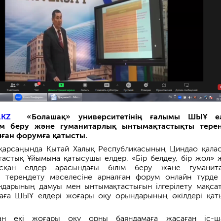
.KZ
«Болашақ» университетінің ғалымы ШЫҰ ел
ім беру және гуманитарлық ынтымақтастықты тере
лған форумға қатысты.
қарсаңында Қытай Халық Республикасының Циндао қала
стық Ұйымына қатысушы елдер, «Бір белдеу, бір жол» ж
сқан елдер арасындағы білім беру және гуманита
 тереңдету мәселесіне арналған форум онлайн түрде 
дарының дамуы мен ынтымақтастығын ілгерілету мақса
раға ШЫҰ елдері жоғары оқу орындарының өкілдері қат
нан екі жоғары оқу орны баяндамаға жасаған іс-ш