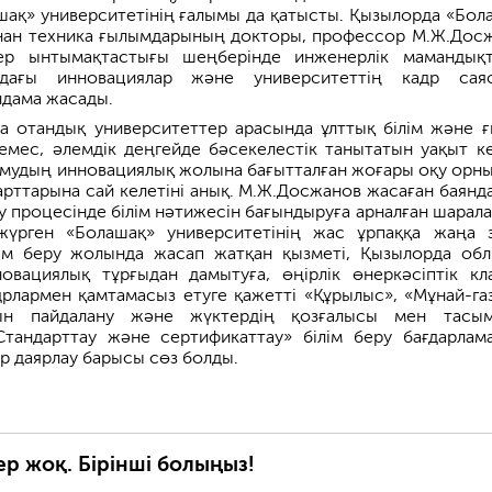
ақ» университетінің ғалымы да қатысты. Қызылорда «Бол
ынан техника ғылымдарының докторы, профессор М.Ж.Дос
ер ынтымақтастығы шеңберінде инженерлік мамандық
удағы инновациялар және университеттің кадр сая
ндама жасады.
ңда отандық университеттер арасында ұлттық білім және 
а емес, әлемдік деңгейде бәсекелестік танытатын уақыт ке
амудың инновациялық жолына бағытталған жоғары оқу орны
дарттарына сай келетіні анық. М.Ж.Досжанов жасаған баянд
у процесінде білім нәтижесін бағындыруға арналған шарал
үрген «Болашақ» университетінің жас ұрпаққа жаңа 
лім беру жолында жасап жатқан қызметі, Қызылорда об
овациялық тұрғыдан дамытуға, өңірлік өнеркәсіптік кл
рлармен қамтамасыз етуге қажетті «Құрылыс», «Мұнай-газ 
рын пайдалану және жүктердің қозғалысы мен тасы
Стандарттау және сертификаттау» білім беру бағдарлам
 даярлау барысы сөз болды.
ер жоқ. Бірінші болыңыз!