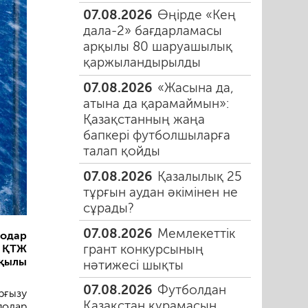
07.08.2026
Өңірде «Кең
дала-2» бағдарламасы
арқылы 80 шаруашылық
қаржыландырылды
07.08.2026
«Жасына да,
атына да қарамаймын»:
Қазақстанның жаңа
бапкері футболшыларға
талап қойды
07.08.2026
Қазалылық 25
тұрғын аудан әкімінен не
сұрады?
07.08.2026
Мемлекеттік
одар
грант конкурсының
 ҚТЖ
қылы
нәтижесі шықты
07.08.2026
Футболдан
рғызу
Қазақстан құрамасын
лодар