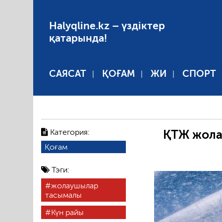
Halyqline.kz – үздіктер
қатарында!
САЯСАТ
ҚОҒАМ
ЖИ
СПОРТ
Категория:
ҚТЖ жола
Қоғам
Тэги:
жолаушылар
тасымалы
Күн райы