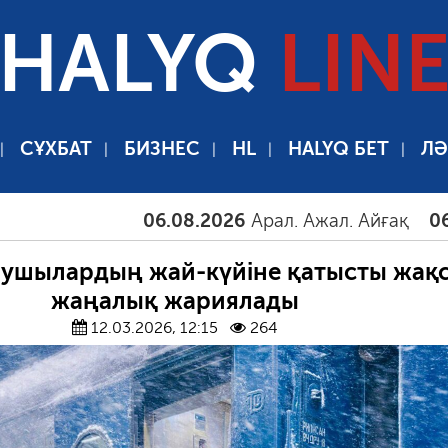
HALYQ
LIN
СҰХБАТ
БИЗНЕС
HL
HALYQ БЕТ
ЛӘ
06.08.2026
Арал. Ажал. Айғақ
06.08.20
ушылардың жай-күйіне қатысты жақ
жаңалық жариялады
12.03.2026, 12:15
264