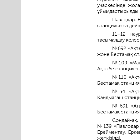
учаскесінде жо
ұйымдастырылды.
Павлодар, 
станциясына дейін
11–12 нау
тасымалдау келес
№692 «Ақтө
және Бестамақ ст
№109 «Маң
Ақтөбе станциясын
№110 «Ақт
Бестамақ станция
№34 «Ақтө
Қандыағаш станци
№691 «Аты
Бестамақ станция
Сондай-ақ
№139 «Павлодар 
Ерейментау, Ерке
жеткізілді.