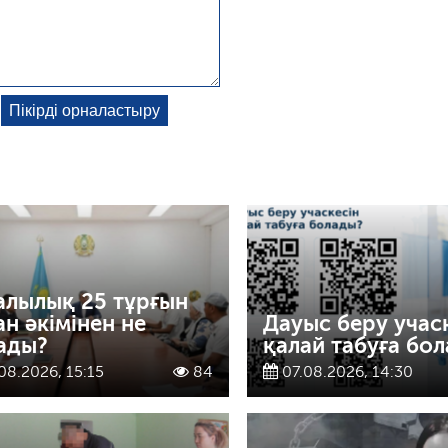
алылық 25 тұрғын
ан әкімінен не
Дауыс беру учас
ады?
қалай табуға бо
08.2026, 15:15
84
07.08.2026, 14:30