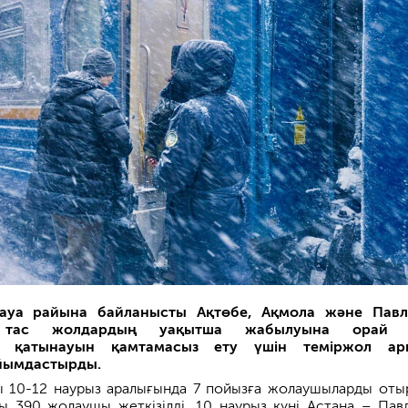
ауа райына байланысты Ақтөбе, Ақмола және Павл
а тас жолдардың уақытша жабылуына орай
ң қатынауын қамтамасыз ету үшін теміржол ар
йымдастырды.
 10-12 наурыз аралығында 7 пойызға жолаушыларды оты
ығы 390 жолаушы жеткізілді. 10 наурыз күні Астана – Пав