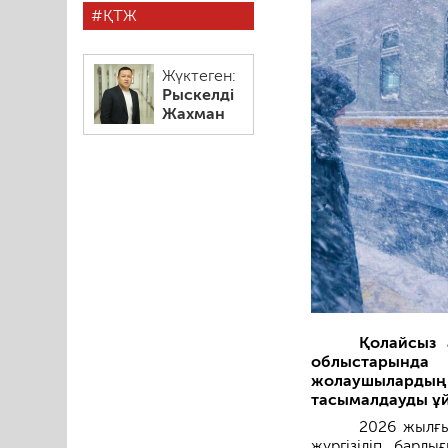
ҚТЖ
Жүктеген:
Рыскелді
Жахман
Қолайсыз 
облыстарынд
жолаушыларды
тасымалдауды ұ
2026 жылғы
жүргізіліп, барл