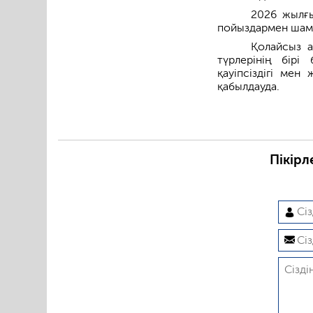
2026 жылғы
пойыздармен шама
Қолайсыз а
түрлерінің бір
қауіпсіздігі ме
қабылдауда.
Пікірл