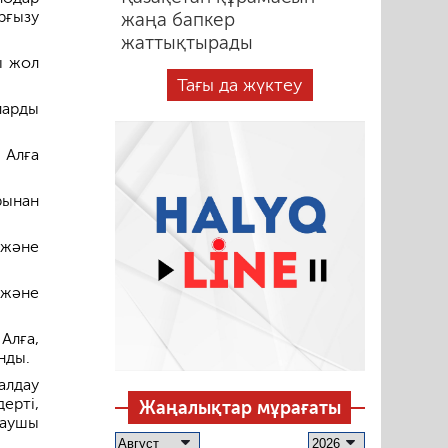
рғызу
жаңа бапкер
жаттықтырады
ы жол
Тағы да жүктеу
ларды
 Алға
рынан
 және
 және
Алға,
нды.
алдау
ерті,
Жаңалықтар мұрағаты
лаушы