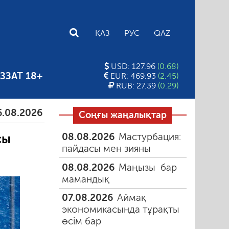
E
ҚАЗ
РУС
QAZ
USD: 127.96
(0.68)
ЗЗАТ 18+
EUR: 469.93
(2.45)
RUB: 27.39
(0.29)
26
Тамыздағы таңғы түтін
06.08.2026
Құмарлық
Соңғы жаңалықтар
08.08.2026
Мастурбация:
сы
пайдасы мен зияны
08.08.2026
Маңызы бар
мамандық
07.08.2026
Аймақ
экономикасында тұрақты
өсім бар