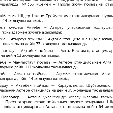
лаушыларды №353 «Семей – Нұрлы жол» пойызына оты
Екібастұз, Шідерті және Ерейментау станцияларынан Нұрл
 44 жолаушы жеткізілді.
рыз күндері Ақтөбе – Атырау учаскесінде жолаушы
і пойыздармен жүзеге асырылды:
бе – Атырау» пойызы — Ақтөбе станциясынан Қандыағаш,
анцияларына дейін 73 жолаушы тасымалданды.
ғыстау – Ақтөбе» пойызы — Алға, Бестамақ станцияла
а дейін 13 жолаушы жеткізілді.
өбе – Маңғыстау» пойызы — Ақтөбе станциясынан Алға
ларына дейін 117 жолаушы тасымалданды.
бе – Алматы» пойызы — Ақтөбе станциясынан Алға
яларына дейін 44 жолаушы жеткізілді.
рау – Ақтөбе» пойызы — Қарауылкелді, Шұбарқұдық, 
ларынан Ақтөбе станциясына дейін 35 жолаушы тасымалда
, Павлодар – Астана учаскесінде жолаушыларды тасым
– Пресногорьковская» пойызымен жүзеге асырылды. Шід
ншілік станцияларынан Астана станциясына дейін 64 жо