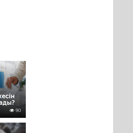
кесін
лады?
90