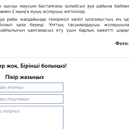
 қысқы маусым басталғалы қолайсыз ауа райына байла
мен 2 мыңға жуық жолаушы жеткізілді.
уа райы жағдайында теміржол көлігі қозғалыстың ең қау
і болып қала береді. Ұлттық тасымалдаушы жолаушыл
н жайлылығын қамтамасыз ету үшін барлық қажетті шара
Фото
ер жоқ. Бірінші болыңыз!
Пікір жазыңыз