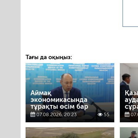
Тағы да оқыңыз:
Аймақ
Қаз
экономикасында
ауд
тұрақты өсім бар
сұр
07.08.2026, 20:23
55
07.