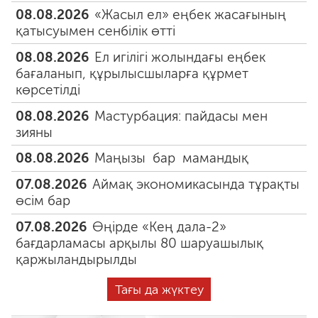
08.08.2026
«Жасыл ел» еңбек жасағының
қатысуымен сенбілік өтті
08.08.2026
Ел игілігі жолындағы еңбек
бағаланып, құрылысшыларға құрмет
көрсетілді
08.08.2026
Мастурбация: пайдасы мен
зияны
08.08.2026
Маңызы бар мамандық
07.08.2026
Аймақ экономикасында тұрақты
өсім бар
07.08.2026
Өңірде «Кең дала-2»
бағдарламасы арқылы 80 шаруашылық
қаржыландырылды
Тағы да жүктеу