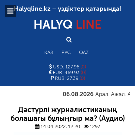
Halyqline.kz – үздіктер қатарында!
HALYQ
LINE
ҚАЗ
РУС
QAZ
USD: 127.96
(0)
EUR: 469.93
(0)
RUB: 27.39
(0)
06.08.2026
Арал. Ажал. Айға
Дәстүрлі журналистиканың
болашағы бұлыңғыр ма? (Аудио)
14.04.2022, 12:20
1297