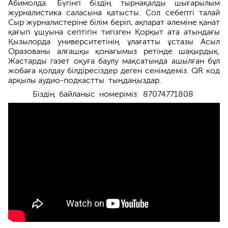
Абимолда. Бүгінгі біздің тырнақалды шығарылым
журналистика саласына қатысты. Сол себепті талай
Сыр журналистеріне білім беріп, ақпарат әлеміне қанат
қағып ұшуына септігін тигізген Қорқыт ата атындағы
Қызылорда университетінің ұлағатты ұстазы Асыл
Оразованы алғашқы қонағымыз ретінде шақырдық.
Жастарды газет оқуға баулу мақсатында ашылған бұл
жобаға қолдау білдіресіздер деген сенімдеміз. QR код
арқылы аудио-подкас­тты тыңдаңыздар.
Біздің байланыс номеріміз: 87074771808