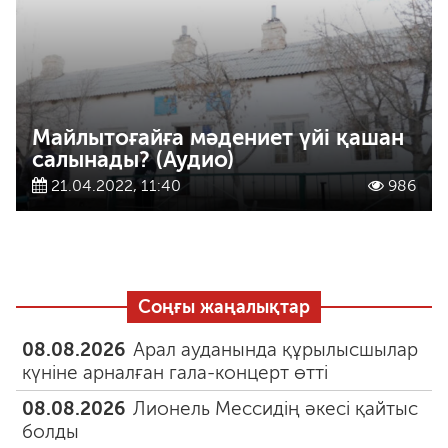
Майлытоғайға мәдениет үйі қашан
салынады? (Аудио)
21.04.2022, 11:40
986
Соңғы жаңалықтар
08.08.2026
Арал ауданында құрылысшылар
күніне арналған гала-концерт өтті
08.08.2026
Лионель Мессидің әкесі қайтыс
болды