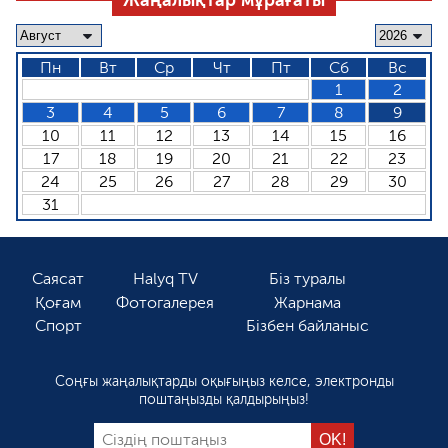
Жаңалықтар мұрағаты
Пн
Вт
Ср
Чт
Пт
Сб
Вс
1
2
3
4
5
6
7
8
9
10
11
12
13
14
15
16
17
18
19
20
21
22
23
24
25
26
27
28
29
30
31
Саясат
Halyq TV
Біз туралы
Қоғам
Фотогалерея
Жарнама
Спорт
Бізбен байланыс
Соңғы жаңалықтарды оқығыңыз келсе, электронды
поштаңызды қалдырыңыз!