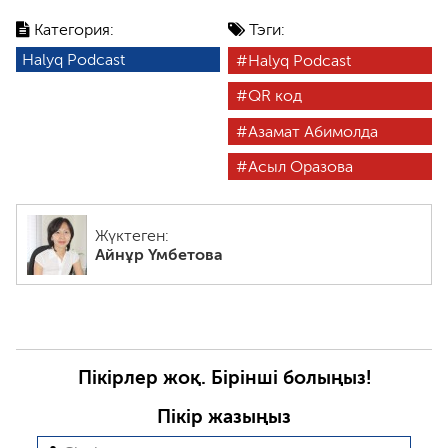
Категория:
Тэги:
Halyq Podcast
Halyq Podcast
QR код
Азамат Абимолда
Асыл Оразова
Жүктеген:
Айнұр Үмбетова
Пікірлер жоқ. Бірінші болыңыз!
Пікір жазыңыз