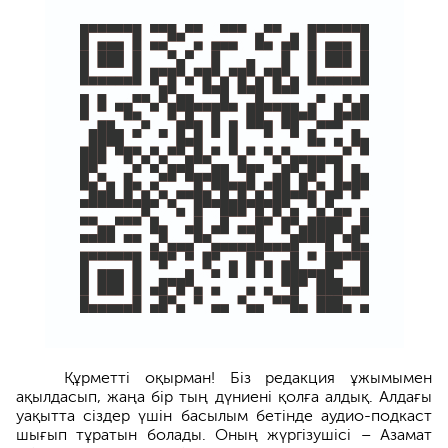
Құрметті оқырман! Біз редакция ұжымымен
ақылдасып, жаңа бір тың дүниені қолға алдық. Алдағы
уақытта сіздер үшін басылым бетінде аудио-подкаст
шығып тұратын бола­ды. Оның жүргізушісі – Азамат