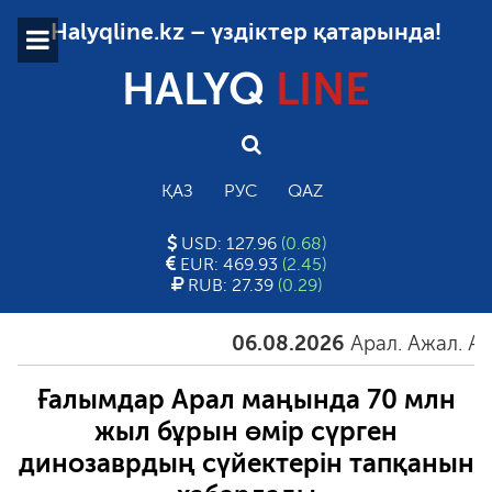
Halyqline.kz – үздіктер қатарында!
HALYQ
LINE
ҚАЗ
РУС
QAZ
USD: 127.96
(0.68)
EUR: 469.93
(2.45)
RUB: 27.39
(0.29)
06.08.2026
Арал. Ажал. Айғақ
Ғалымдар Арал маңында 70 млн
жыл бұрын өмір сүрген
динозаврдың сүйектерін тапқанын