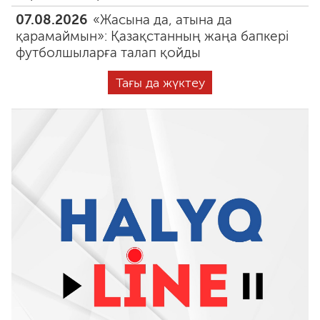
07.08.2026
«Жасына да, атына да
қарамаймын»: Қазақстанның жаңа бапкері
футболшыларға талап қойды
Тағы да жүктеу