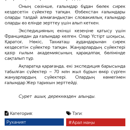
Оның сөзінше, ғалымдар бұдан бөлек сирек
кездесетін сүйектер тапқан. Өзбекстан ғалымдары
оларды талдай алмағандықтан словакиялық ғалымдар
оларды өз елінде зерттеу үшін алып кеткен.
Экспедицияның екінші кезеңіне қатысу үшін
Франциядан да ғалымдар келген. Олар Үстірт шоқысы,
Қаратоғ, Нөкіс, Тахиаташ аудандарынан сирек
кездесетін сүйектер тапқан. Жануарлардың сүйектері
қазір ғылым академиясының қарақалпақ бөлімінде
сақталып тұр.
Ақпаратқа қарағанда, екі экспедиция барысында
табылған сүйектер – 70 млн жыл бұрын өмір сүрген
жануарлардың сүйектері. Олардың көмегімен
ғалымдар Жер тарихын зерттейді.
Сурет ашық дереккөзден алынды.
Категория:
Тэги:
Руханият
Арал маңы