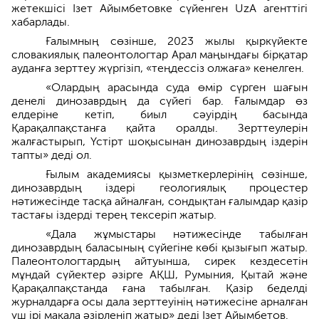
жетекшісі Ізет Айымбетовке сүйенген UzA агенттігі
хабарлады.
Ғалымның сөзінше, 2023 жылы қыркүйекте
словакиялық палеонтологтар Арал маңындағы бірқатар
ауданға зерттеу жүргізіп, «теңдессіз олжаға» кенелген.
«Олардың арасында суда өмір сүрген шағын
денелі динозаврдың да сүйегі бар. Ғалымдар өз
елдеріне кетіп, биыл сәуірдің басында
Қарақалпақстанға қайта оралды. Зерттеулерін
жалғастырып, Үстірт шоқысынан динозаврдың іздерін
тапты» деді ол.
Ғылым академиясы қызметкерлерінің сөзінше,
динозаврдың іздері геологиялық процестер
нәтижесінде тасқа айналған, сондықтан ғалымдар қазір
тастағы іздерді терең тексеріп жатыр.
«Дала жұмыстары нәтижесінде табылған
динозаврдың баласының сүйегіне көбі қызығып жатыр.
Палеонтологтардың айтуынша, сирек кездесетін
мұндай сүйектер әзірге АҚШ, Румыния, Қытай және
Қарақалпақстанда ғана табылған. Қазір беделді
журналдарға осы дала зерттеуінің нәтижесіне арналған
үш ірі мақала әзірленіп жатыр» деді Ізет Айымбетов.