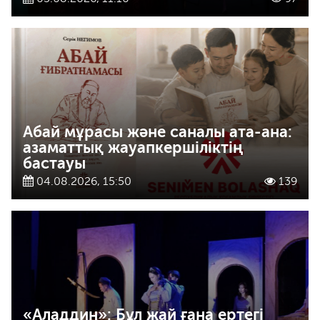
Абай мұрасы және саналы ата-ана:
азаматтық жауапкершіліктің
бастауы
04.08.2026, 15:50
139
«Аладдин»: Бұл жай ғана ертегі