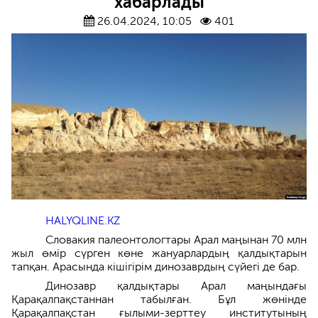
хабарлады
26.04.2024, 10:05
401
HALYQLINE.KZ
Словакия палеонтологтары Арал маңынан 70 млн
жыл өмір сүрген көне жануарлардың қалдықтарын
тапқан. Арасында кішігірім динозаврдың сүйегі де бар.
Динозавр қалдықтары Арал маңындағы
Қарақалпақстаннан табылған. Бұл жөнінде
Қарақалпақстан ғылыми-зерттеу институтының