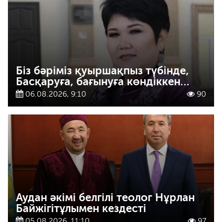
Біз бәріміз қуыршақпыз түбінде,
Басқаруға, бағынуға көндіккен…
06.08.2026, 9:10
90
Аудан әкімі белгілі теолог Нұрлан
Байжігітұлымен кездесті
05.08.2026, 11:10
97