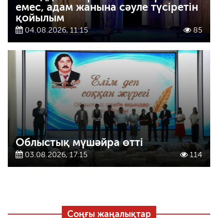
емес, адам жанына сәуле түсіретін
қойылым
04.08.2026, 11:15
85
Облыстық мүшәйра өтті
03.08.2026, 17:15
114
Соңғы жаңалықтар