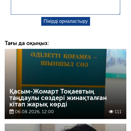
Тағы да оқыңыз:
Қасым-Жомарт Тоқаевтың
таңдаулы сөздері жинақталған
кітап жарық көрді
06.08.2026, 12:00
111