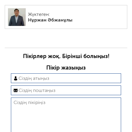
Жүктеген:
Нұржан Әбжанұлы
Пікірлер жоқ. Бірінші болыңыз!
Пікір жазыңыз