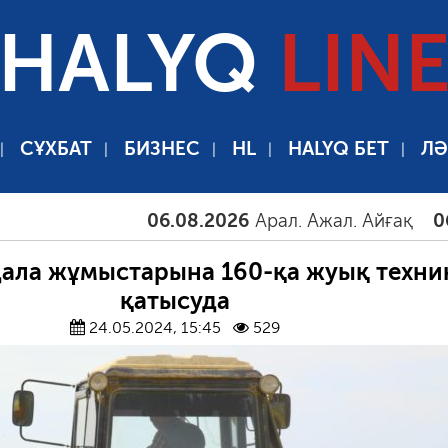
HALYQ
LIN
СҰХБАТ
БИЗНЕС
HL
HALYQ БЕТ
ЛӘ
06.08.2026
Арал. Ажал. Айғақ
06.08.2
дала жұмыстарына 160-қа жуық техни
қатысуда
24.05.2024, 15:45
529