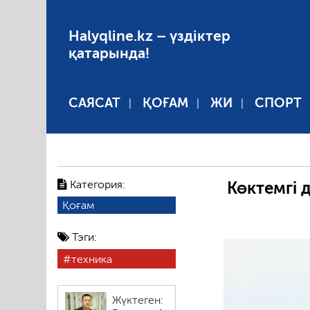
Halyqline.kz – үздіктер
қатарында!
САЯСАТ
ҚОҒАМ
ЖИ
СПОРТ
Категория:
Көктемгі 
Қоғам
Тэги:
техника
Жүктеген: