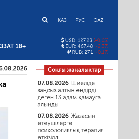
E
ҚАЗ
РУС
QAZ
USD: 127.28
(-0.65)
ЗЗАТ 18+
EUR: 467.48
(-2.37)
RUB: 27.1
(-0.17)
026
Тамыздағы таңғы түтін
06.08.2026
Құмарлық
Соңғы жаңалықтар
07.08.2026
Шиеліде
ка
заңсыз алтын өндірді
деген 13 адам қамауға
алынды
07.08.2026
Жазасын
өтеушілерге
психологиялық терапия
өткізілді