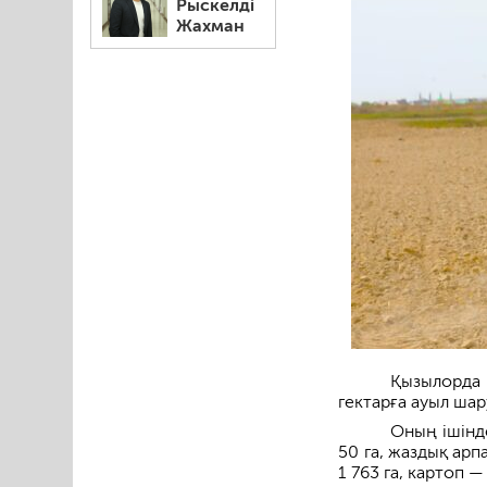
Рыскелді
Жахман
Қызылорда 
гектарға ауыл ша
Оның ішінде
50 га, жаздық арп
1 763 га, картоп —