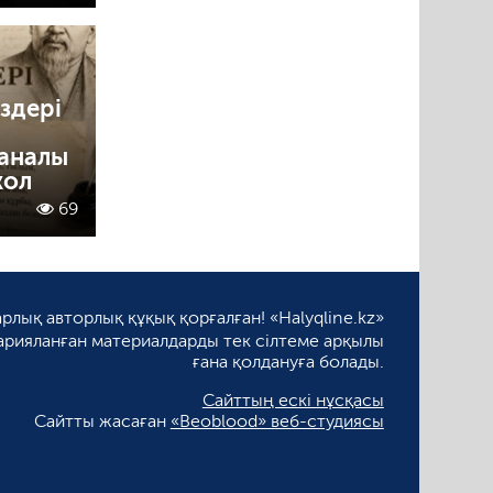
здері
саналы
жол
69
рлық авторлық құқық қорғалған! «Halyqline.kz»
арияланған материалдарды тек сілтеме арқылы
ғана қолдануға болады.
Сайттың ескі нұсқасы
Сайтты жасаған
«Beoblood» веб-студиясы