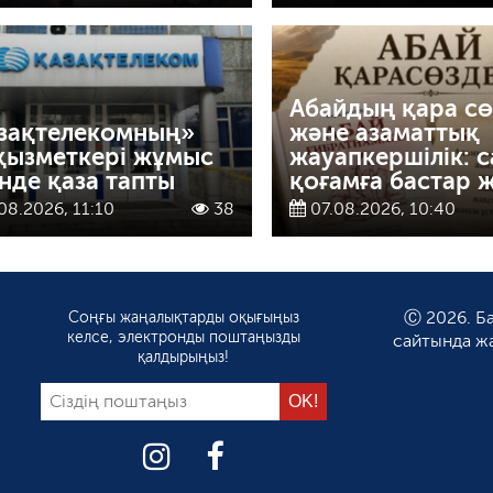
Абайдың қара сө
зақтелекомның»
және азаматтық
 қызметкері жұмыс
жауапкершілік: 
інде қаза тапты
қоғамға бастар 
08.2026, 11:10
38
07.08.2026, 10:40
Соңғы жаңалықтарды оқығыңыз
Ⓒ 2026. Ба
келсе, электронды поштаңызды
сайтында ж
қалдырыңыз!