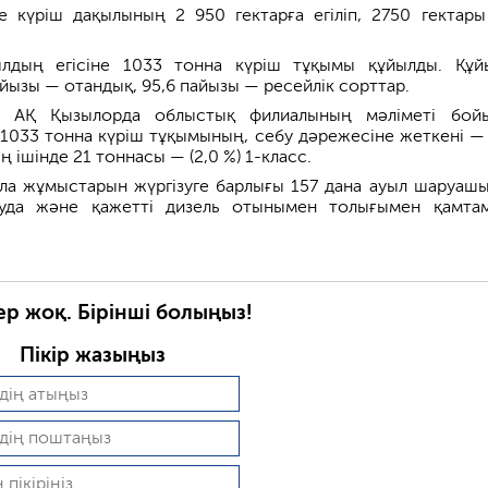
нге күріш дақылының 2 950 гектарға егіліп, 2750 гектары
лдың егісіне 1033 тонна күріш тұқымы құйылды. Құй
йызы — отандық, 95,6 пайызы — ресейлік сорттар.
с» АҚ Қызылорда облыстық филиалының мәліметі бой
 1033 тонна күріш тұқымының, себу дәрежесіне жеткені —
ң ішінде 21 тоннасы — (2,0 %) 1-класс.
ала жұмыстарын жүргізуге барлығы 157 дана ауыл шаруаш
суда және қажетті дизель отынымен толығымен қамта
ер жоқ. Бірінші болыңыз!
Пікір жазыңыз