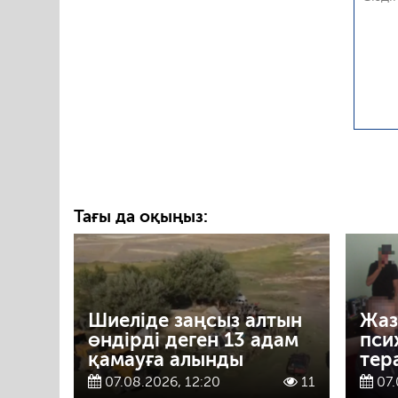
Тағы да оқыңыз:
Шиеліде заңсыз алтын
Жаз
өндірді деген 13 адам
пси
қамауға алынды
тер
07.08.2026, 12:20
11
07.