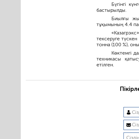
Бүгінгі кү
бастырылды.
Биылғы жы
тұқымының 4.4 па
«Казагрэк
тексеруге түскен
тонна (100 %), оны
Көктемгі д
техникасы қаты
етілген.
Пікірл