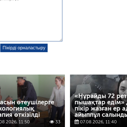
«Нұрайды 72 рет
асын өтеушілерге
пышақтар едім» 
хологиялық
пікір жазған ер 
апия өткізілді
айыппұл салынд
08.2026, 11:50
33
07.08.2026, 11:40