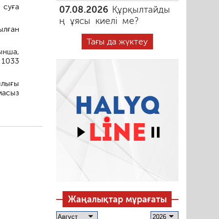
 суға
07.08.2026
Құрқылтайды
ң ұясы киелі ме?
ылған
Тағы да жүктеу
ынша,
 1033
ылығы
масыз
Жаңалықтар мұрағаты