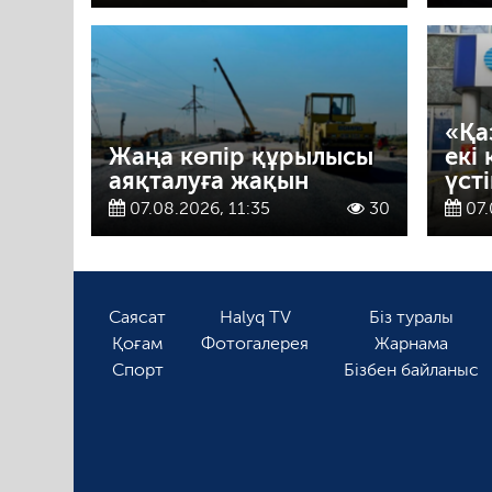
«Қа
Жаңа көпір құрылысы
екі
аяқталуға жақын
үст
07.08.2026, 11:35
30
07.
Саясат
Halyq TV
Біз туралы
Қоғам
Фотогалерея
Жарнама
Спорт
Бізбен байланыс