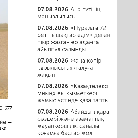
07.08.2026
Ана сүтінің
маңыздылығы
07.08.2026
«Нұрайды 72
рет пышақтар едім» деген
пікір жазған ер адамға
айыппұл салынды
07.08.2026
Жаңа көпір
құрылысы аяқталуға
жақын
07.08.2026
«Қазақтелеко
мның» екі қызметкері
жұмыс үстінде қаза тапты
8 677
07.08.2026
Абайдың қара
сөздері және азаматтық
айы —
жауапкершілік: саналы
шқа —
қоғамға бастар жол