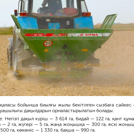
қаласы бойынша биылғы жылы бекітілген сызбаға сәйкес 
руашылығы дақылдарын орналастырылатын болады.
: Негізгі дақыл күріш — 3 614 га, бидай — 122 га, қант құм
а — 2 га, жүгері — 5 га, жаңа жоңышқа — 300 га, ескі жоңы
 500 га, көкөніс — 1 330 га, бақша — 990 га.