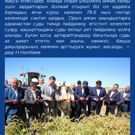
жақсы білесіздер. Алайда ондай шешімнің аймақ халқы
үшін зардаптарын болжай отырып біз ол қадамға
бармадық яғни күріш көлемін 78,6 мың гектар
көлемінде сақтап қалдық. Орын алған қиындықтарға
қарамастан суды тиімді пайдалану, егістікті кезектеп
суару, қашыртқыдағы суды екінші рет пайдалану қолға
алынды. Бұған қоса, әртараптандыру бағытында суды
аз қажет ететін мал азығы, көкөніс, бақша
дақылдарының көлемін арттыруға жұмыс жасалды, —
деді Н.Нәлібаев.