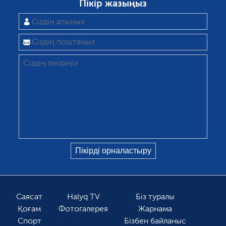
Пікір жазыңыз
Саясат
Halyq TV
Біз туралы
Қоғам
Фотогалерея
Жарнама
Спорт
Бізбен байланыс