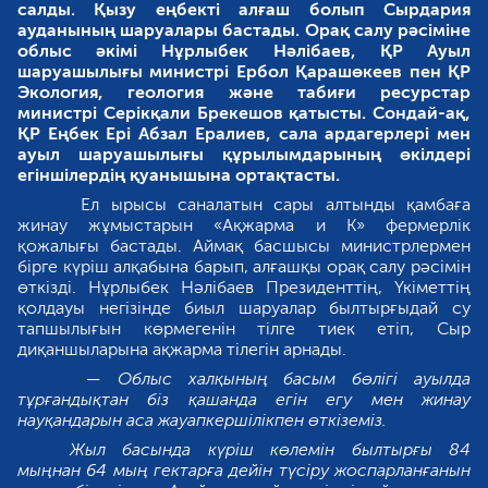
салды. Қызу еңбекті алғаш болып Сырдария
ауданының шаруалары бастады. Орақ салу рәсіміне
облыс әкімі Нұрлыбек Нәлібаев, ҚР Ауыл
шаруашылығы министрі Ербол Қарашөкеев пен ҚР
Экология, геология және табиғи ресурстар
министрі Серікқали Брекешов қатысты. Сондай-ақ,
ҚР Еңбек Ері Абзал Ералиев, сала ардагерлері мен
ауыл шаруашылығы құрылымдарының өкілдері
егіншілердің қуанышына ортақтасты.
Ел ырысы саналатын сары алтынды қамбаға
жинау жұмыстарын «Ақжарма и К» фермерлік
қожалығы бастады. Аймақ басшысы министрлермен
бірге күріш алқабына барып, алғашқы орақ салу рәсімін
өткізді. Нұрлыбек Нәлібаев Президенттің, Үкіметтің
қолдауы негізінде биыл шаруалар былтырғыдай су
тапшылығын көрмегенін тілге тиек етіп, Сыр
диқаншыларына ақжарма тілегін арнады.
— Облыс халқының басым бөлігі ауылда
тұрғандықтан біз қашанда егін егу мен жинау
науқандарын аса жауапкершілікпен өткіземіз.
Жыл басында күріш көлемін былтырғы 84
мыңнан 64 мың гектарға дейін түсіру жоспарланғанын