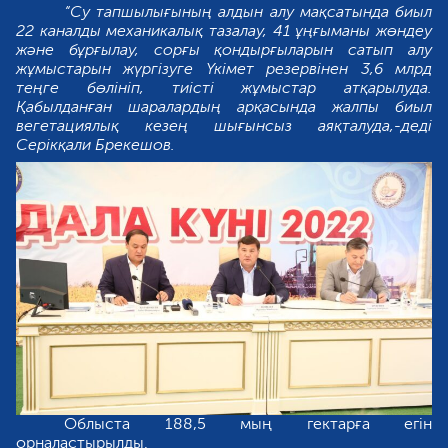
“Су тапшылығының алдын алу мақсатында биыл
22 каналды механикалық тазалау, 41 ұңғыманы жөндеу
және бұрғылау, сорғы қондырғыларын сатып алу
жұмыстарын жүргізуге Үкімет резервінен 3,6 млрд
теңге бөлініп, тиісті жұмыстар атқарылуда.
Қабылданған шаралардың арқасында жалпы биыл
вегетациялық кезең шығынсыз аяқталуда,-деді
Серікқали Брекешов.
Облыста 188,5 мың гектарға егін
орналастырылды.