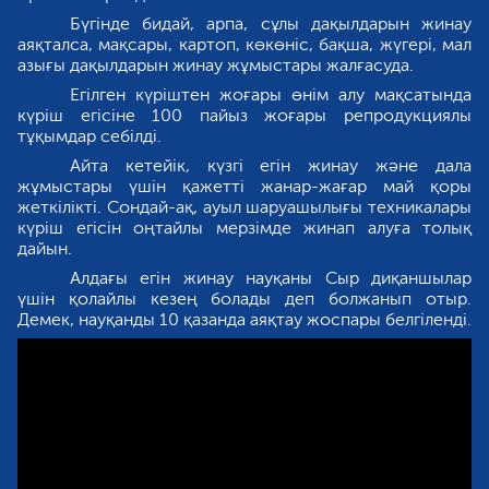
Бүгінде бидай, арпа, сұлы дақылдарын жинау
аяқталса, мақсары, картоп, көкөніс, бақша, жүгері, мал
азығы дақылдарын жинау жұмыстары жалғасуда.
Егілген күріштен жоғары өнім алу мақсатында
күріш егісіне 100 пайыз жоғары репродукциялы
тұқымдар себілді.
Айта кетейік, күзгі егін жинау және дала
жұмыстары үшін қажетті жанар-жағар май қоры
жеткілікті. Сондай-ақ, ауыл шаруашылығы техникалары
күріш егісін оңтайлы мерзімде жинап алуға толық
дайын.
Алдағы егін жинау науқаны Сыр диқаншылар
үшін қолайлы кезең болады деп болжанып отыр.
Демек, науқанды 10 қазанда аяқтау жоспары белгіленді.