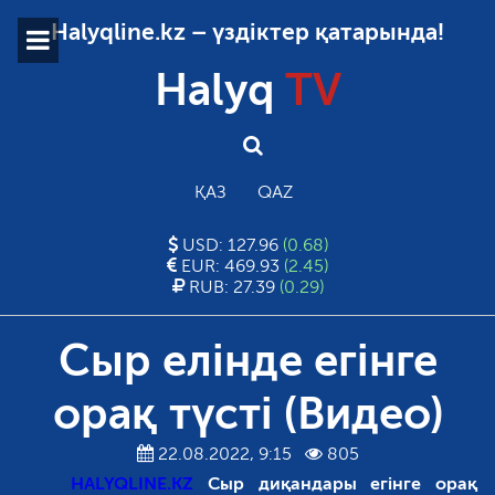
Halyqline.kz – үздіктер қатарында!
Halyq
TV
ҚАЗ
QAZ
USD: 127.96
(0.68)
EUR: 469.93
(2.45)
RUB: 27.39
(0.29)
Сыр елінде егінге
орақ түсті (Видео)
22.08.2022, 9:15
805
HALYQLINE.KZ
Сыр диқандары егінге орақ