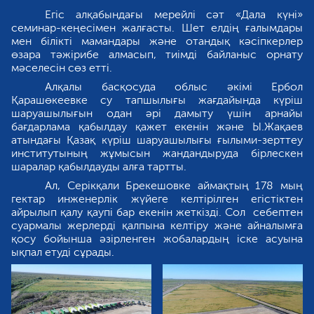
Егіс алқабындағы мерейлі сәт «Дала күні»
cеминар-кеңесімен жалғасты. Шет елдің ғалымдары
мен білікті мамандары және отандық кәсіпкерлер
өзара тәжірибе алмасып, тиімді байланыс орнату
мәселесін сөз етті.
Алқалы басқосуда облыс әкімі Ербол
Қарашөкеевке су тапшылығы жағдайында күріш
шаруашылығын одан әрі дамыту үшін арнайы
бағдарлама қабылдау қажет екенін және Ы.Жақаев
атындағы Қазақ күріш шаруашылығы ғылыми-зерттеу
институтының жұмысын жандандыруда бірлескен
шаралар қабылдауды алға тартты.
Ал, Серікқали Брекешовке аймақтың 178 мың
гектар инженерлік жүйеге келтірілген егістіктен
айрылып қалу қаупі бар екенін жеткізді. Сол себептен
суармалы жерлерді қалпына келтіру және айналымға
қосу бойынша әзірленген жобалардың іске асуына
ықпал етуді сұрады.