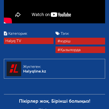
Категория:
Тэги:
Halyq TV
күріш
Қызылорда
Жүктеген:
Halyqline.kz
Пікірлер жоқ. Бірінші болыңыз!