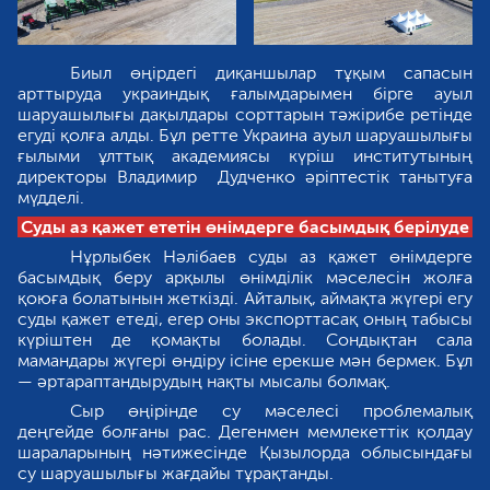
Биыл өңірдегі диқаншылар тұқым сапасын
арттыруда украиндық ғалымдарымен бірге ауыл
шаруашылығы дақылдары сорттарын тәжірибе ретінде
егуді қолға алды. Бұл ретте Украина ауыл шаруашылығы
ғылыми ұлттық академиясы күріш институтының
директоры Владимир Дудченко әріптестік танытуға
мүдделі.
Суды аз қажет ететін өнімдерге басымдық берілуде
Нұрлыбек Нәлібаев суды аз қажет өнімдерге
басымдық беру арқылы өнімділік мәселесін жолға
қоюға болатынын жеткізді. Айталық, аймақта жүгері егу
суды қажет етеді, егер оны экспорттасақ оның табысы
күріштен де қомақты болады. Сондықтан сала
мамандары жүгері өндіру ісіне ерекше мән бермек. Бұл
— әртараптандырудың нақты мысалы болмақ.
Сыр өңірінде су мәселесі проблемалық
деңгейде болғаны рас. Дегенмен мемлекеттік қолдау
шараларының нәтижесінде Қызылорда облысындағы
су шаруашылығы жағдайы тұрақтанды.