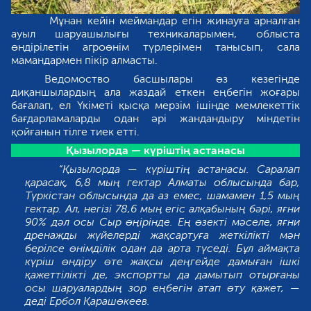
Мұнан кейін меймандар егін жинауға арналған
ауыл шаруашылығы техникаларымен, облыста
өндірілетін агроөнім түрлерімен танысып, сала
мамандармен пікір алмасты.
Ведомоство басшылары өз кезегінде
диқаншылардың ала жаздай еткен еңбегін жоғары
бағалап, ел Үкіметі қысқа мерзім ішінде мемлекеттік
бағдарламаларды одан әрі жандандыру міндетін
қойғанын тілге тиек етті.
Қызылорда — күріштің астанасы
“Қызылорда — күріштің астанасы. Саралап
қарасақ, 6,8 мың гектар Алматы облысында бар,
Түркістан облысында да аз емес, шамамен 1,5 мың
гектар. Ал, негізі 78,6 мың егіс алқабының бәрі, яғни
90% дәл осы Сыр өңірінде. Ең өзекті мәселе, яғни
дренажды жүйелерді жақсартуға жеткілікті мән
берілсе өнімділік одан да арта түседі. Бұл аймақта
күріш өндіру өте жақсы деңгейде дамыған ішкі
қажеттілікті де, экспортты да дамытып отырғаны
осы шаруалардың зор еңбегін атап өту қажет, —
деді Ербол Қарашөкеев.