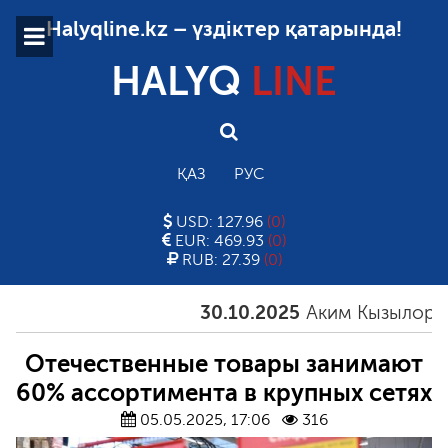
Halyqline.kz – үздіктер қатарында!
HALYQ
LINE
ҚАЗ
РУС
USD: 127.96
(0)
EUR: 469.93
(0)
RUB: 27.39
(0)
30.10.2025
Аким Кызылординск
Отечественные товары занимают
60% ассортимента в крупных сетях
05.05.2025, 17:06
316