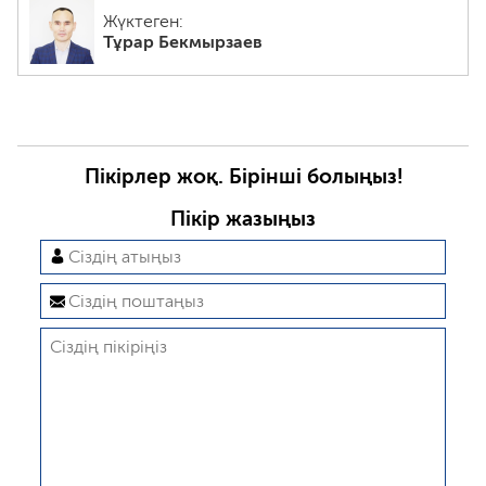
Жүктеген:
Тұрар Бекмырзаев
Пікірлер жоқ. Бірінші болыңыз!
Пікір жазыңыз