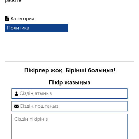
работе.
Категория:
Политика
Пікірлер жоқ. Бірінші болыңыз!
Пікір жазыңыз