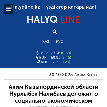
Halyqline.kz – үздіктер қатарында!
HALYQ
LINE
ҚАЗ
РУС
USD: 127.96
(0.68)
EUR: 469.93
(2.45)
RUB: 27.39
(0.29)
30.10.2025
Аким Кызылординс
Аким Кызылординской области
Нурлыбек Налибаев доложил о
социально-экономическом