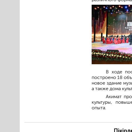
В ходе пос
построено 18 объ
новое здание муз
а также дома куль
Акимат про
культуры, повы
опыта.
Пікірл