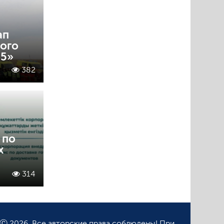
ап
ого
25»
382
 по
х
314
Ⓒ 2026. Все авторские права соблюдены! При