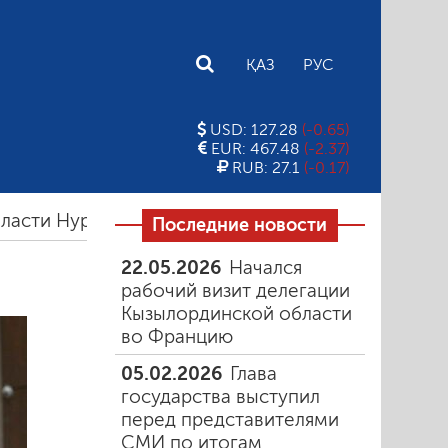
E
ҚАЗ
РУС
USD: 127.28
(-0.65)
EUR: 467.48
(-2.37)
RUB: 27.1
(-0.17)
урлыбек Налибаев доложил о социально-экономи
Последние новости
22.05.2026
Начался
рабочий визит делегации
Кызылординской области
во Францию
05.02.2026
Глава
государства выступил
перед представителями
СМИ по итогам