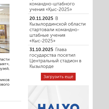
командно-штабного
учения «Қыс-2025»
20.11.2025
В
Кызылординской области
стартовали командно-
штабные учения
«Кыс-2025»
31.10.2025
Глава
государства посетил
ласти
Центральный стадион в
ият»,
Кызылорде
узей,
Загрузить ещё
ников
ового