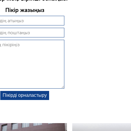
Пікір жазыңыз