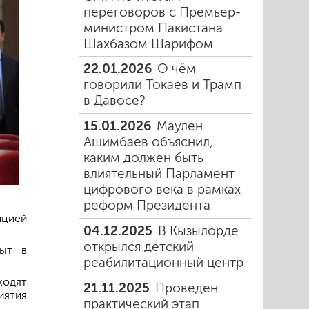
переговоров с Премьер-
министром Пакистана
Шахбазом Шарифом
22.01.2026
О чём
говорили Токаев и Трамп
в Давосе?
15.01.2026
Маулен
Ашимбаев объяснил,
каким должен быть
влиятельный Парламент
цифрового века в рамках
реформ Президента
ицией
04.12.2025
В Кызылорде
открылся детский
рыт в
реабилитационный центр
ходят
21.11.2025
Проведен
иятия
практический этап