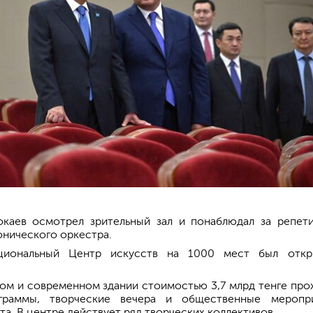
каев осмотрел зрительный зал и понаблюдал за репет
нического оркестра.
циональный Центр искусств на 1000 мест был отк
ом и современном здании стоимостью 3,7 млрд тенге про
граммы, творческие вечера и общественные меропр
та. В центре действует ряд творческих коллективов.