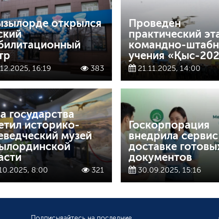
ызылорде открылся
Проведен
ский
практический эт
билитационный
командно-штабн
тр
учения «Қыс-20
12.2025, 16:19
383
21.11.2025, 14:00
ва государства
етил историко-
Госкорпорация
еведческий музей
внедрила сервис
ылординской
доставке готовы
асти
документов
10.2025, 8:00
321
30.09.2025, 15:16
Подписывайтесь на последние