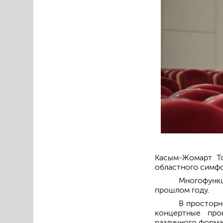
Касым-Жомарт То
областного симфо
Многофунк
прошлом году.
В просторн
концертные про
различного форма