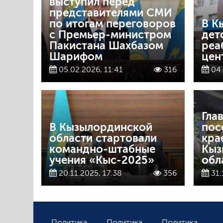
выступил перед
представителями СМИ
по итогам переговоров
В К
с Премьер-министром
дет
Пакистана Шахбазом
реа
Шарифом
цен
05.02.2026, 11:41
316
04.
Гла
В Кызылординской
пос
области стартовали
кра
командно-штабные
Кыз
учения «Кыс-2025»
обл
20.11.2025, 17:38
356
31.
Политика
Политика
Политика